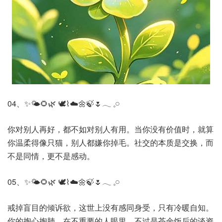
04、✨🌤️🌻🌿 🕊️⌇☁️🌼🍃🌷𓂃 𓈒𓏸
你对别人再好，都不如对别人有用。当你没有价值时，就算
你温柔得像只猫，别人都嫌你掉毛。社交的本质是交换，而
不是同情，更不是感动。
05、✨🌤️🌻🌿 🕊️⌇☁️🌼🍃🌷𓂃 𓈒𓏸
戒掉盲目的倾诉欲，这世上没有感同身受，只有冷暖自知。
你的掏心掏肺，在不重要的人眼里，不过是茶余饭后的谈资