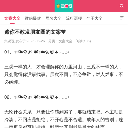

文案大全
微信爆款
网名大全
流行语梗
句子大全

知识大全
赌你不敢发朋友圈的文案🧡
集说说 发布于 2026-06-26
分类：
文案大全
阅读(136)
集说说
01、✨🌤️🌻🌿 🕊️⌇☁️🌼🍃🌷𓂃 𓈒𓏸
三观一样的人，才会理解你的万里河山，三观不一样的人，
只会觉得你没事找事。层次不同，不必争辩，烂人烂事，不
必纠缠。
02、✨🌤️🌻🌿 🕊️⌇☁️🌼🍃🌷𓂃 𓈒𓏸
无论什么关系，只要让你感到累了，那就结束吧。不主动是
冷淡，不回应是拒绝，不开心是不合适。成年人的告别，连
一声再见都可以省掉，默契地互删就是最大的体面。