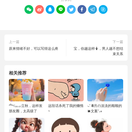








上一篇
下一篇
原来情绪不好，可以写得这么疼
宝，你越这样🤷，男人越不想结
束关系
相关推荐
²⁰²⁶/₀₈.₀₇立秋，这样发
这段话杀死了我的懒惰
‧₊˚ 𝟴月の淡淡的顺顺的
朋友圈，太高级了
~
🫐文案⁺₊⋆