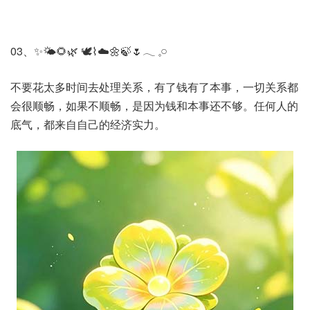
03、✨🌤️🌻🌿 🕊️⌇☁️🌼🍃🌷𓂃 𓈒𓏸
不要花太多时间去处理关系，有了钱有了本事，一切关系都
会很顺畅，如果不顺畅，是因为钱和本事还不够。任何人的
底气，都来自自己的经济实力。