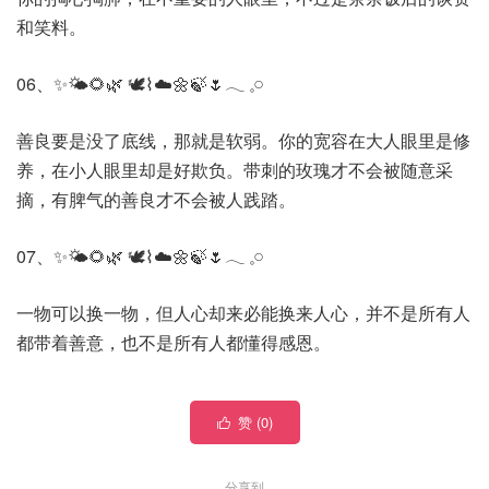
和笑料。
06、✨🌤️🌻🌿 🕊️⌇☁️🌼🍃🌷𓂃 𓈒𓏸
善良要是没了底线，那就是软弱。你的宽容在大人眼里是修
养，在小人眼里却是好欺负。带刺的玫瑰才不会被随意采
摘，有脾气的善良才不会被人践踏。
07、✨🌤️🌻🌿 🕊️⌇☁️🌼🍃🌷𓂃 𓈒𓏸
一物可以换一物，但人心却来必能换来人心，并不是所有人
都带着善意，也不是所有人都懂得感恩。
赞 (
0
)

分享到