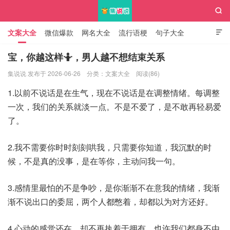

文案大全
微信爆款
网名大全
流行语梗
句子大全

知识大全
宝，你越这样🤷，男人越不想结束关系
集说说 发布于 2026-06-26
分类：
文案大全
阅读(86)
集说说
1.以前不说话是在生气，现在不说话是在调整情绪。每调整
一次，我们的关系就淡一点。不是不爱了，是不敢再轻易爱
了。
2.我不需要你时时刻刻哄我，只需要你知道，我沉默的时
候，不是真的没事，是在等你，主动问我一句。
3.感情里最怕的不是争吵，是你渐渐不在意我的情绪，我渐
渐不说出口的委屈，两个人都憋着，却都以为对方还好。
4.心动的感觉还在，却不再执着于拥有。也许我们都身不由