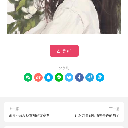
赞 (
0
)

分享到








上一篇
下一篇
赌你不敢发朋友圈的文案🧡
让对方看到很怕失去你的句子