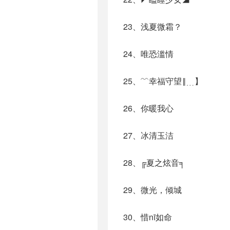
23、浅夏微霜？
24、唯恐滥情
25、﹌幸福守望‖﹍】
26、你暖我心
27、冰清玉洁
28、╔夏之炫音╕
29、微光，倾城
30、惜nī如命