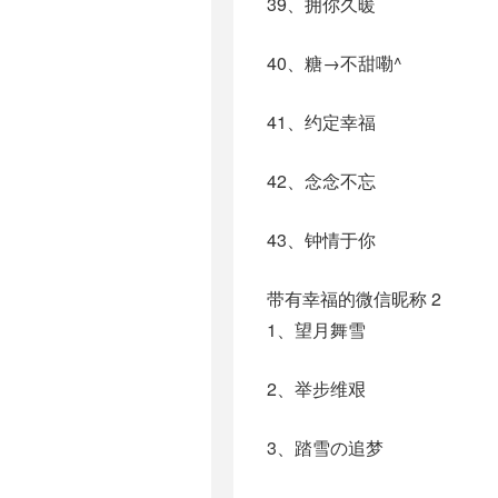
39、拥你久暖
40、糖→不甜嘞^
41、约定幸福
42、念念不忘
43、钟情于你
带有幸福的微信昵称 2
1、望月舞雪
2、举步维艰
3、踏雪の追梦