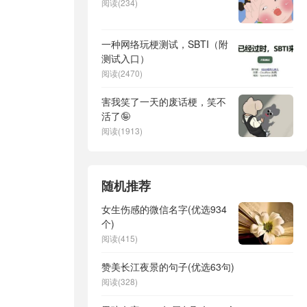
阅读(234)
一种网络玩梗测试，SBTI（附
测试入口）
阅读(2470)
害我笑了一天的废话梗，笑不
活了🤪
阅读(1913)
随机推荐
女生伤感的微信名字(优选934
个)
阅读(415)
赞美长江夜景的句子(优选63句)
阅读(328)