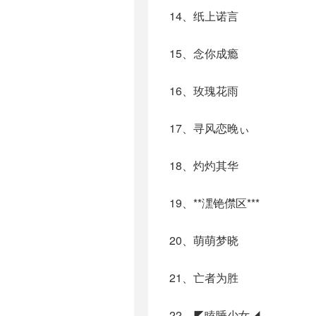
14、纸上诺言
15、念你成瘾
16、玫瑰花雨
17、寻风恋晚ぃ
18、灼灼其华
19、**潶铯僸区***
20、萌萌梦晓
21、亡者为胜
22、◤瞌睡少女◢