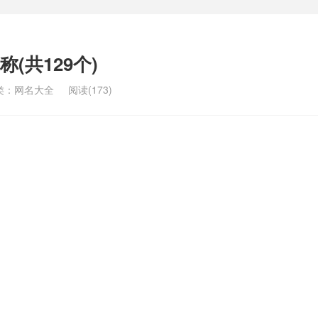
(共129个)
类：
网名大全
阅读(173)