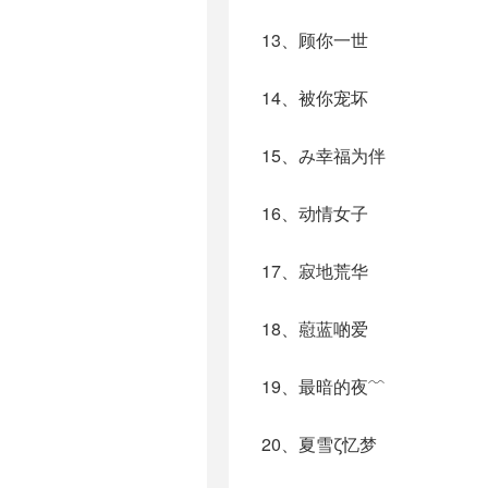
13、顾你一世
14、被你宠坏
15、み幸福为伴
16、动情女子
17、寂地荒华
18、藯蓝啲爱
19、最暗的夜﹌
20、夏雪ζ忆梦