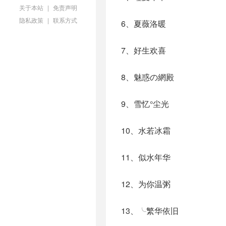
关于本站
|
免责声明
隐私政策
|
联系方式
6、夏薇洛暖
7、好生欢喜
8、魅惑の網殿
9、雪忆°尘光
10、水若冰霜
11、似水年华
12、为你温粥
13、╰繁华依旧