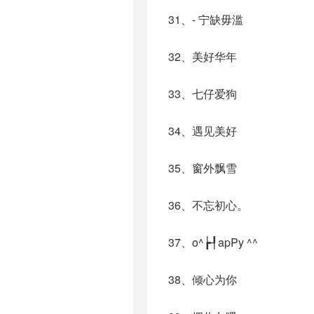
31、- 宁缺毋滥
32、美好华年
33、七仔爱狗
34、遇见美好
35、窗外飘雪
36、不忘初心。
37、o^┢┦apΡy ^^
38、倾心为你