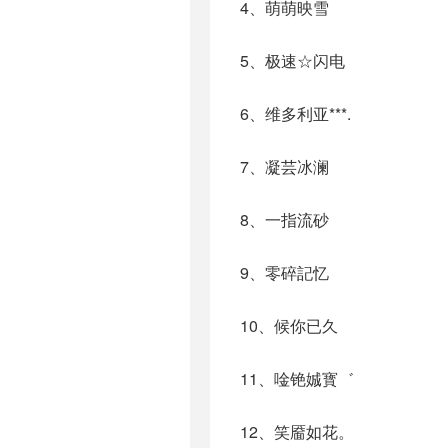
4、萌萌映雪
5、极速☆闪电
6、维多利亚***.
7、凝芸冰澜
8、一指流砂
9、零碎記忆
10、候你已久
11、唫铯娍寳゛
12、笑靥如花。