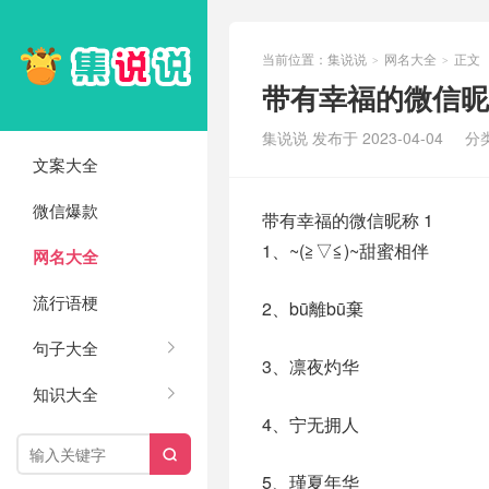
当前位置：
集说说
网名大全
正文
>
>
带有幸福的微信昵称
集说说 发布于 2023-04-04
分
文案大全
微信爆款
带有幸福的微信昵称 1
1、~(≧▽≦)~甜蜜相伴
网名大全
流行语梗
2、bū離bū棄
句子大全
3、凛夜灼华
知识大全
4、宁无拥人

5、瑾夏年华