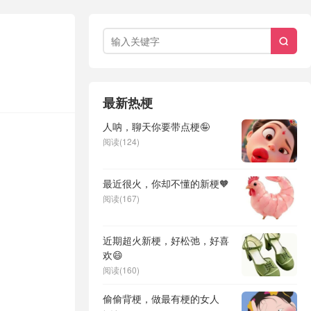

最新热梗
人呐，聊天你要带点梗🤪
阅读(124)
最近很火，你却不懂的新梗🧡
阅读(167)
近期超火新梗，好松弛，好喜
欢😄
阅读(160)
偷偷背梗，做最有梗的女人