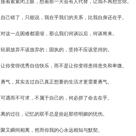
，接着紧紧闭上眼，想着那一天会有人代替，让我不再想念你。
认自己错了，只能说，我在乎我们的关系，比我自身还在乎。
面对这一点困难都退缩，那么我们何谈以后，何谈将来。
，轻易放弃不该放弃的；固执的，坚持不应该坚持的。
是让你变得优秀自信快乐，而不是让你变得患得患失和卑微。
是勇气，其实去过自己真正想要的生活才更需要勇气。
西可遇而不可求，不属于自己的，何必拼了命去在乎。
逃离的过往，记忆的双手总是拾起那些明媚的忧伤。
相聚又瞬间相离，然而你我的心永远相知与默契。