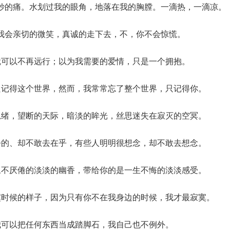
妙的痛。水划过我的眼角，地落在我的胸膛。一滴热，一滴凉。
我会亲切的微笑，真诚的走下去，不，你不会惊慌。
就可以不再远行；以为我需要的爱情，只是一个拥抱。
只记得这个世界，然而，我常常忘了整个世界，只记得你。
思绪，望断的天际，暗淡的眸光，丝思迷失在寂灭的空冥。
乎的、却不敢去在乎，有些人明明很想念，却不敢去想念。
永不厌倦的淡淡的幽香，带给你的是一生不悔的淡淡感受。
寞时候的样子，因为只有你不在我身边的时候，我才最寂寞。
我可以把任何东西当成踏脚石，我自己也不例外。