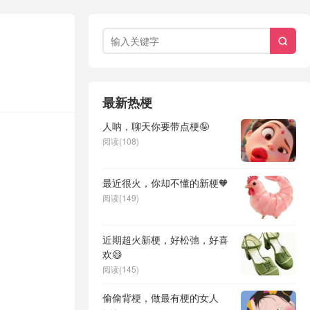

最新热梗
人呐，聊天你要带点梗🤪
阅读(108)
最近很火，你却不懂的新梗🧡
阅读(149)
近期超火新梗，好松弛，好喜
欢😄
阅读(145)
偷偷背梗，做最有梗的女人