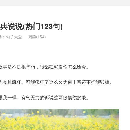
说说(热门123句)
类：
句子大全
阅读(154)
故事是不是很华丽，很猖狂就看你怎么诠释。
先令其疯狂。可我疯狂了这么久为何上帝还不把我毁掉。
跟我一样。有气无力的诉说这两败俱伤的歌。