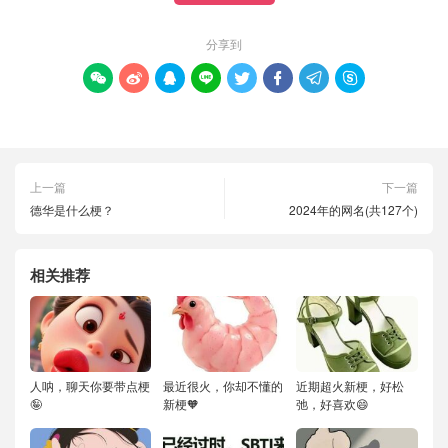
分享到








上一篇
下一篇
德华是什么梗？
2024年的网名(共127个)
相关推荐
人呐，聊天你要带点梗
最近很火，你却不懂的
近期超火新梗，好松
🤪
新梗🧡
弛，好喜欢😄