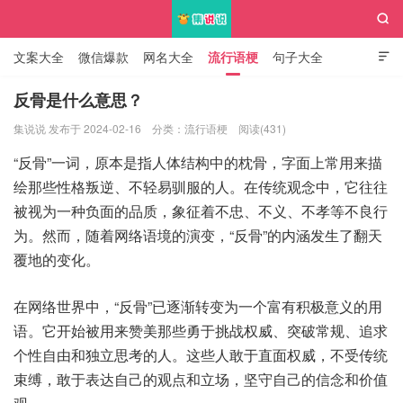

文案大全
微信爆款
网名大全
流行语梗
句子大全

知识大全
反骨是什么意思？
集说说 发布于 2024-02-16
分类：
流行语梗
阅读(431)
集说说
“反骨”一词，原本是指人体结构中的枕骨，字面上常用来描
绘那些性格叛逆、不轻易驯服的人。在传统观念中，它往往
被视为一种负面的品质，象征着不忠、不义、不孝等不良行
为。然而，随着网络语境的演变，“反骨”的内涵发生了翻天
覆地的变化。
在网络世界中，“反骨”已逐渐转变为一个富有积极意义的用
语。它开始被用来赞美那些勇于挑战权威、突破常规、追求
个性自由和独立思考的人。这些人敢于直面权威，不受传统
束缚，敢于表达自己的观点和立场，坚守自己的信念和价值