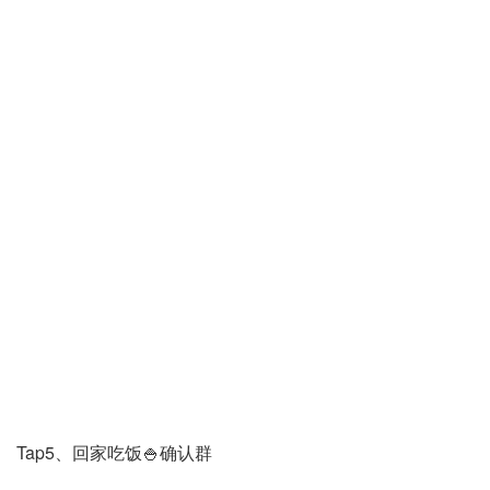
Tap5、回家吃饭🍚确认群