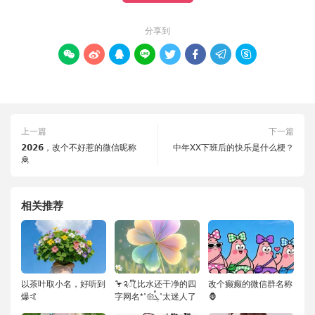
分享到








上一篇
下一篇
𝟮𝟬𝟮𝟲，改个不好惹的微信昵称
中年XX下班后的快乐是什么梗？
🦧
相关推荐
以茶叶取小名，好听到
🦩༉ꦿ໊ 比水还干净的四
改个癫癫的微信群名称
爆🤙
字网名*˚𑁍ࠬܓ˚太迷人了
🦍