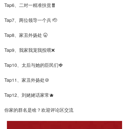
Tap6、二对一精准扶贫🧧
Tap7、两位领导一个兵 🫡
Tap8、家丑外扬处 🤫
Tap9、我家我宠我投喂❌
Tap10、太后与她的臣民们🍓
Tap11、家丑外扬处🍪
Tap12、刘姥姥话家常🫐
你家的群名是啥？欢迎评论区交流