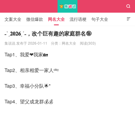

文案大全
微信爆款
网名大全
流行语梗
句子大全

知识大全
˗ˋˏ𝟐𝟎𝟐𝟔ˎˊ˗，改个巨有趣的家庭群名🤪
集说说 发布于 2026-01-11
分类：
网名大全
阅读(303)
集说说
Tap1、我爱❤我家🏡
Tap2、相亲相爱一家人ᵒᵏᵎᵎ
Tap3、幸福小分队🌟*
Tap4、望父成龙群💰💰