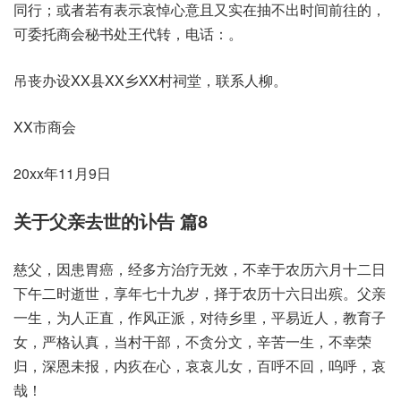
同行；或者若有表示哀悼心意且又实在抽不出时间前往的，
可委托商会秘书处王代转，电话：。
吊丧办设XX县XX乡XX村祠堂，联系人柳。
XX市商会
20xx年11月9日
关于父亲去世的讣告 篇8
慈父，因患胃癌，经多方治疗无效，不幸于农历六月十二日
下午二时逝世，享年七十九岁，择于农历十六日出殡。父亲
一生，为人正直，作风正派，对待乡里，平易近人，教育子
女，严格认真，当村干部，不贪分文，辛苦一生，不幸荣
归，深恩未报，内疚在心，哀哀儿女，百呼不回，呜呼，哀
哉！