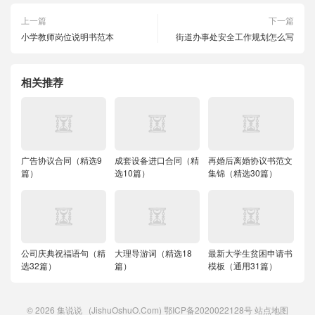
上一篇
下一篇
小学教师岗位说明书范本
街道办事处安全工作规划怎么写
相关推荐
广告协议合同（精选9
成套设备进口合同（精
再婚后离婚协议书范文
篇）
选10篇）
集锦（精选30篇）
公司庆典祝福语句（精
大理导游词（精选18
最新大学生贫困申请书
选32篇）
篇）
模板（通用31篇）
© 2026
集说说
(JishuOshuO.Com)
鄂ICP备2020022128号
站点地图