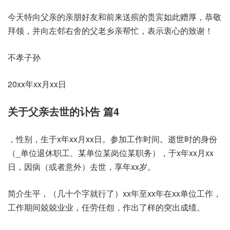
今天特向父亲的亲朋好友和前来送殡的贵宾如此赠厚，恭敬
拜领，并向左邻右舍的父老乡亲帮忙，表示衷心的致谢！
不孝子孙
20xx年xx月xx日
关于父亲去世的讣告 篇4
，性别，生于x年xx月xx日。参加工作时间。逝世时的身份
（_单位退休职工、某单位某岗位某职务），于x年xx月xx
日，因病（或者意外）去世，享年xx岁。
简介生平，（几十个字就行了）xx年至xx年在xx单位工作，
工作期间兢兢业业，任劳任怨，作出了样的突出成绩。