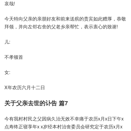
哀哉!
今天特向父亲的亲朋好友和前来送殡的贵宾如此赠厚，恭敬
拜领，并向左邻右舍的父老乡亲帮忙，表示衷心的致谢!
儿:
不孝顿首
女:
X年农历六月十二日
关于父亲去世的讣告 篇7
今有我村村民之父因病久治无效不幸痛于农历x月x日下午x
点寿终正寝享年x x岁经本村治丧委员会研究定于农历x月x