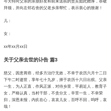
今天特向父亲的亲朋好友和前来送殡的贵宾如此赠厚，恭敬
拜领，并向左邻右舍的父老乡亲帮忙，表示衷心的致谢！
儿：
女：
xx年xx月xx日
关于父亲去世的讣告 篇3
慈父，因患胃癌，经多方治疗无效，不幸于农历六月十二日
下午二时逝世，享年七十九岁，择于农历十六日出殡。父亲
一生，为人正直，作风正派，对待乡里，平易近人，教育子
女，严格认真，当村干部，不贪分文，辛苦一生，不幸荣
归，深恩未报，内疚在心，哀哀儿女，百呼不回，呜呼，哀
哉！