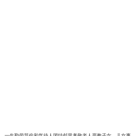
一生勤劳节俭和气待人团结邻里孝敬老人严教子女，儿女事