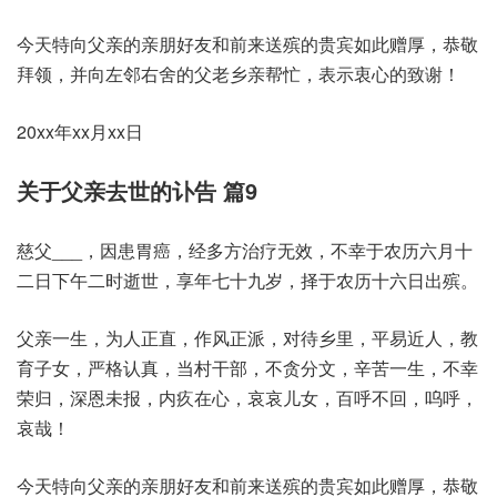
今天特向父亲的亲朋好友和前来送殡的贵宾如此赠厚，恭敬
拜领，并向左邻右舍的父老乡亲帮忙，表示衷心的致谢！
20xx年xx月xx日
关于父亲去世的讣告 篇9
慈父___，因患胃癌，经多方治疗无效，不幸于农历六月十
二日下午二时逝世，享年七十九岁，择于农历十六日出殡。
父亲一生，为人正直，作风正派，对待乡里，平易近人，教
育子女，严格认真，当村干部，不贪分文，辛苦一生，不幸
荣归，深恩未报，内疚在心，哀哀儿女，百呼不回，呜呼，
哀哉！
今天特向父亲的亲朋好友和前来送殡的贵宾如此赠厚，恭敬