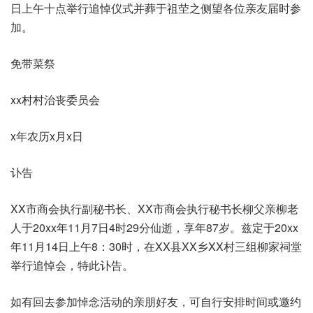
日上午十点举行追悼仪式并葬于祖茔之侧望各位亲友届时参
加。
免带菜祭
xx村村治丧委员会
x年农历x月x日
讣告
XX市商会执行副秘书长、XX市商会执行秘书长柳父亲柳老
人于20xx年11月7日4时29分仙逝，享年87岁。兹定于20xx
年11月14日上午8：30时，在XX县XX乡XX村三组柳家祠堂
举行追悼会，特此讣告。
如有回去参加悼念活动的亲朋好友，可自行安排时间或邀约