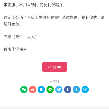
带丧服、不用香纸]，简化礼仪程序。
兹定于公历年月日上午时分在举行遗体告别、丧礼仪式。请
届时参加。
右禀（先生、大人）
孤哀子泣稽首
赞 (
0
)

分享到







