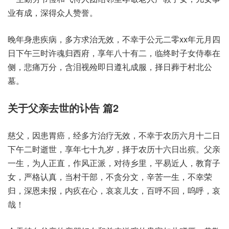
业有成，深得众人赞誉。
晚年身患疾病，多方求治无效，不幸于公元二零xx年元月四
日下午三时许魂归西府，享年八十有二，临终时子女侍奉在
侧，悲痛万分，含泪视殓即日遵礼成服，择日葬于村北公
墓。
关于父亲去世的讣告 篇2
慈父，因患胃癌，经多方治疗无效，不幸于农历六月十二日
下午二时逝世，享年七十九岁，择于农历十六日出殡。父亲
一生，为人正直，作风正派，对待乡里，平易近人，教育子
女，严格认真，当村干部，不贪分文，辛苦一生，不幸荣
归，深恩未报，内疚在心，哀哀儿女，百呼不回，呜呼，哀
哉！