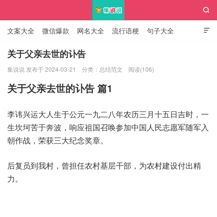

文案大全
微信爆款
网名大全
流行语梗
句子大全

知识大全
关于父亲去世的讣告
集说说 发布于 2024-03-21
分类：
总结范文
阅读(106)
集说说
关于父亲去世的讣告 篇1
李讳兴运大人生于公元一九二八年农历三月十五日吉时，一
生坎坷苦于奔波，响应祖国召唤参加中国人民志愿军随军入
朝作战，荣获三大纪念奖章。
后复员到我村，曾担任农村基层干部，为农村建设付出精
力。