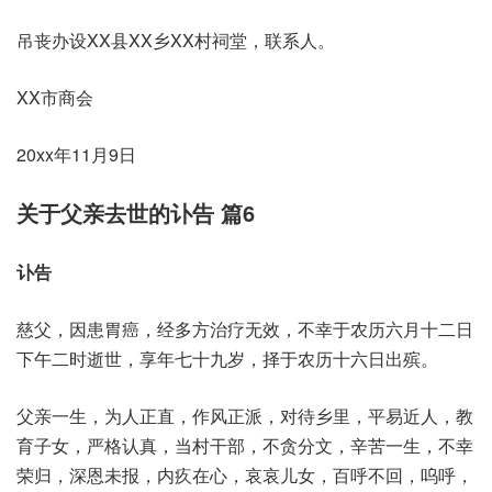
吊丧办设XX县XX乡XX村祠堂，联系人。
XX市商会
20xx年11月9日
关于父亲去世的讣告 篇6
讣告
慈父，因患胃癌，经多方治疗无效，不幸于农历六月十二日
下午二时逝世，享年七十九岁，择于农历十六日出殡。
父亲一生，为人正直，作风正派，对待乡里，平易近人，教
育子女，严格认真，当村干部，不贪分文，辛苦一生，不幸
荣归，深恩未报，内疚在心，哀哀儿女，百呼不回，呜呼，