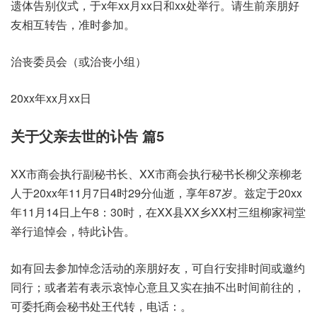
遗体告别仪式，于x年xx月xx日和xx处举行。请生前亲朋好
友相互转告，准时参加。
治丧委员会（或治丧小组）
20xx年xx月xx日
关于父亲去世的讣告 篇5
XX市商会执行副秘书长、XX市商会执行秘书长柳父亲柳老
人于20xx年11月7日4时29分仙逝，享年87岁。兹定于20xx
年11月14日上午8：30时，在XX县XX乡XX村三组柳家祠堂
举行追悼会，特此讣告。
如有回去参加悼念活动的亲朋好友，可自行安排时间或邀约
同行；或者若有表示哀悼心意且又实在抽不出时间前往的，
可委托商会秘书处王代转，电话：。