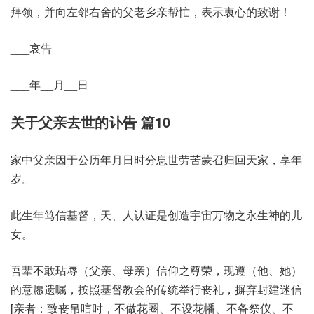
拜领，并向左邻右舍的父老乡亲帮忙，表示衷心的致谢！
___哀告
___年__月__日
关于父亲去世的讣告 篇10
家中父亲因于公历年月日时分息世劳苦蒙召归回天家，享年
岁。
此生年笃信基督，天、人认证是创造宇宙万物之永生神的儿
女。
吾辈不敢玷辱（父亲、母亲）信仰之尊荣，现遵（他、她）
的意愿遗嘱，按照基督教会的传统举行丧礼，摒弃封建迷信
[亲者：致丧吊唁时，不做花圈、不设花幡、不备祭仪、不