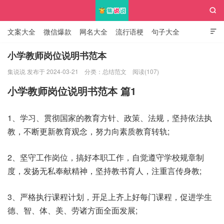

文案大全
微信爆款
网名大全
流行语梗
句子大全

知识大全
小学教师岗位说明书范本
集说说 发布于 2024-03-21
分类：
总结范文
阅读(107)
集说说
小学教师岗位说明书范本 篇1
1、学习、贯彻国家的教育方针、政策、法规，坚持依法执
教，不断更新教育观念，努力向素质教育转轨;
2、坚守工作岗位，搞好本职工作，自觉遵守学校规章制
度，发扬无私奉献精神，坚持教书育人，注重言传身教;
3、严格执行课程计划，开足上齐上好每门课程，促进学生
德、智、体、美、劳诸方面全面发展;