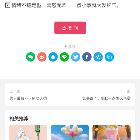
7️⃣ 情绪不稳定型：喜怒无常，一点小事就大发脾气。
赞 (
0
)

分享到








上一篇
下一篇
男人最放不下的女人🧐
我没钱了，幽默一点怎么说🤭
相关推荐