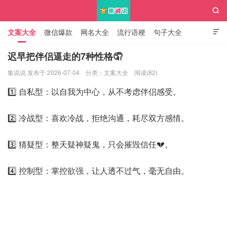

文案大全
微信爆款
网名大全
流行语梗
句子大全

知识大全
迟早把伴侣逼走的7种性格🤦
集说说 发布于 2026-07-04
分类：
文案大全
阅读(82)
集说说
1️⃣ 自私型：以自我为中心，从不考虑伴侣感受。
2️⃣ 冷战型：喜欢冷战，拒绝沟通，耗尽双方感情。
3️⃣ 猜疑型：整天疑神疑鬼，只会摧毁信任💔。
4️⃣ 控制型：掌控欲强，让人透不过气，毫无自由。