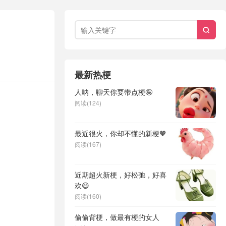

最新热梗
人呐，聊天你要带点梗🤪
阅读(124)
最近很火，你却不懂的新梗🧡
阅读(167)
近期超火新梗，好松弛，好喜
欢😄
阅读(160)
偷偷背梗，做最有梗的女人