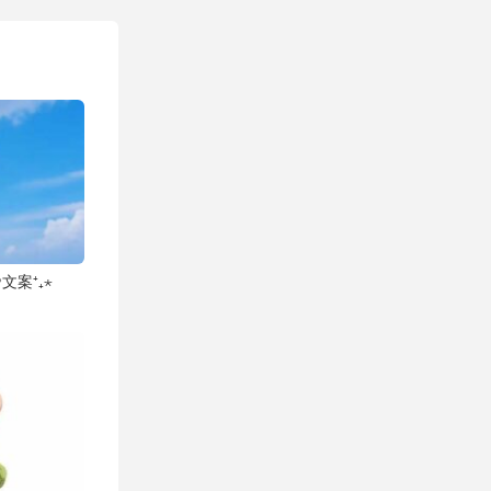
文案⁺₊⋆