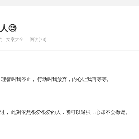
人🧐
类：
文案大全
阅读(78)
 理智叫我停止， 行动叫我放弃，内心让我再等等。
过， 此刻依然很爱很爱的人，嘴可以逞强，心却不会撒谎。