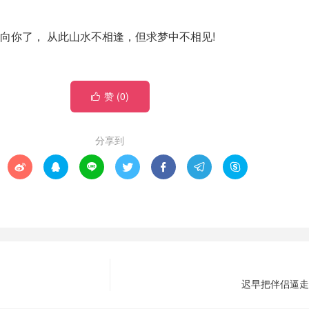
向你了， 从此山水不相逢，但求梦中不相见!
赞 (
0
)

分享到







迟早把伴侣逼走