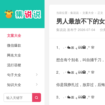
当前位置：
集说说
文案大全
正文
>
>
男人最放不下的女
集说说 发布于 2026-07-04
分
文案大全
微信爆款
1、 ˓ ⸱ 🐇🎀 ៹ ꐑꐑ🏩 𓈒꙳ 🌸
网名大全
想念有个别名，叫自捅千刀，
流行语梗
2、 ˓ ⸱ 🐇🎀 ៹ ꐑꐑ🏩 𓈒꙳ 🌸
句子大全
你是我挣扎过，放弃过，后悔
知识大全
3、 ˓ ⸱ 🐇🎀 ៹ ꐑꐑ🏩 𓈒꙳ 🌸
