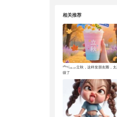
相关推荐
²⁰²⁶/₀₈.₀₇立秋，这样发朋友圈，
级了