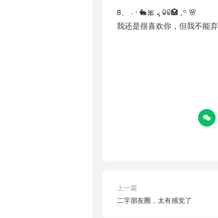
8、 ˓ ⸱ 🐇🎀 ៹ ꐑꐑ🏩 𓈒꙳ 🌸
我还是很喜欢你，但我不能弃

上一篇
二字朋友圈，太有感觉了