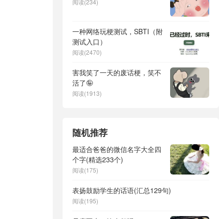
阅读(234)
一种网络玩梗测试，SBTI（附
测试入口）
阅读(2470)
害我笑了一天的废话梗，笑不
活了🤪
阅读(1913)
随机推荐
最适合爸爸的微信名字大全四
个字(精选233个)
阅读(175)
表扬鼓励学生的话语(汇总129句)
阅读(195)