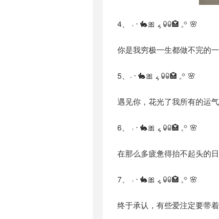
4、 ˓ ⸱ 🐇🎀 ៹ ꐑꐑ🏩 𓈒꙳ 🌸
你是我穷极一生都做不完的一
5、˓ ⸱ 🐇🎀 ៹ ꐑꐑ🏩 𓈒꙳ 🌸
遇见你，花光了我所有的运气
6、 ˓ ⸱ 🐇🎀 ៹ ꐑꐑ🏩 𓈒꙳ 🌸
在那么多疲惫得抬不起头的日
7、 ˓ ⸱ 🐇🎀 ៹ ꐑꐑ🏩 𓈒꙳ 🌸
终于承认，有些爱注定要带着