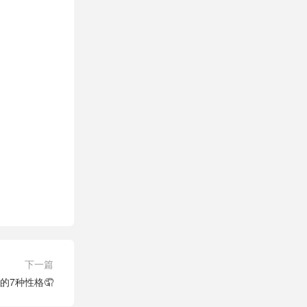
下一篇
的7种性格🤦