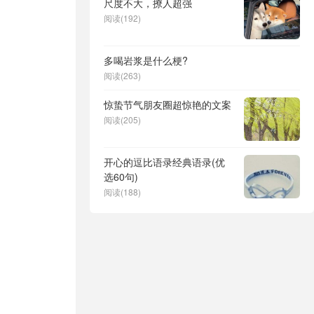
尺度不大，撩人超强
阅读(192)
多喝岩浆是什么梗?
阅读(263)
惊蛰节气朋友圈超惊艳的文案
阅读(205)
开心的逗比语录经典语录(优
选60句)
阅读(188)