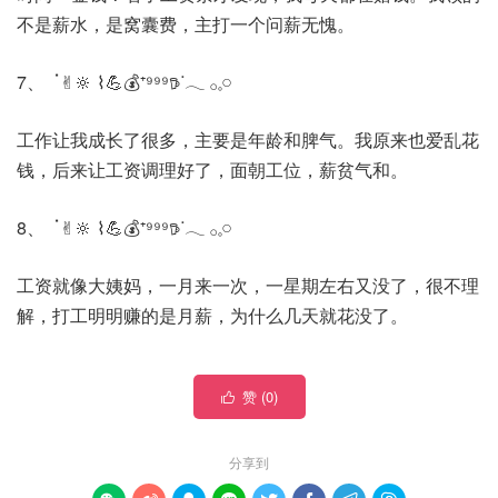
不是薪水，是窝囊费，主打一个问薪无愧。
7、 ॱ✌︎🔆 ⌇💪💰⁺⁹⁹⁹𖠚ᐝ𓂃 𓂂𓈒𓏸
工作让我成长了很多，主要是年龄和脾气。我原来也爱乱花
钱，后来让工资调理好了，面朝工位，薪贫气和。
8、 ॱ✌︎🔆 ⌇💪💰⁺⁹⁹⁹𖠚ᐝ𓂃 𓂂𓈒𓏸
工资就像大姨妈，一月来一次，一星期左右又没了，很不理
解，打工明明赚的是月薪，为什么几天就花没了。
赞 (
0
)

分享到