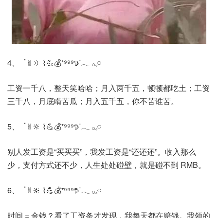
4、 ॱ✌︎🔆 ⌇💪💰⁺⁹⁹⁹𖠚ᐝ𓂃 𓂂𓈒𓏸
工资一千八，整天笑哈哈；月入两千五，顿顿都吃土；工资
三千八，月底啃苦瓜；月入五千五，你不苦谁苦。
5、 ॱ✌︎🔆 ⌇💪💰⁺⁹⁹⁹𖠚ᐝ𓂃 𓂂𓈒𓏸
别人发工资是“买买买”，我发工资是“还还还”。收入那么
少，支付方式还不少，人生处处碰壁，就是碰不到 RMB。
6、 ॱ✌︎🔆 ⌇💪💰⁺⁹⁹⁹𖠚ᐝ𓂃 𓂂𓈒𓏸
时间 = 金钱？看了工资条才发现，我每天都在赔钱。我领的