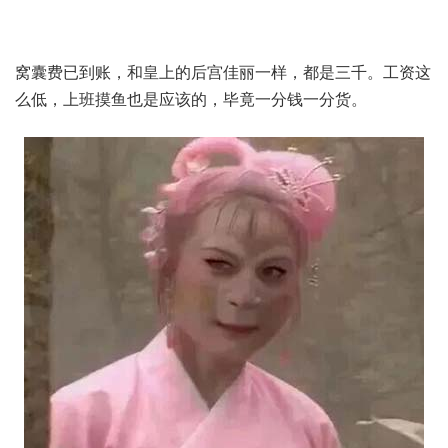
窝囊费已到账，和皇上的后宫佳丽一样，都是三千。工资这
么低，上班摸鱼也是应该的，毕竟一分钱一分货。