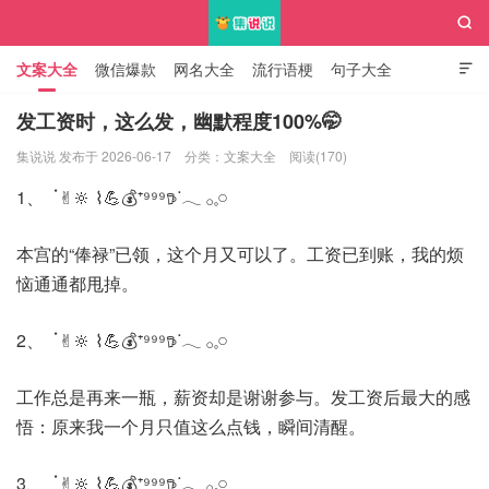

文案大全
微信爆款
网名大全
流行语梗
句子大全

知识大全
发工资时，这么发，幽默程度100%🤭
集说说 发布于 2026-06-17
分类：
文案大全
阅读(170)
集说说
1、 ॱ✌︎🔆 ⌇💪💰⁺⁹⁹⁹𖠚ᐝ𓂃 𓂂𓈒𓏸
本宫的“俸禄”已领，这个月又可以了。工资已到账，我的烦
恼通通都甩掉。
2、 ॱ✌︎🔆 ⌇💪💰⁺⁹⁹⁹𖠚ᐝ𓂃 𓂂𓈒𓏸
工作总是再来一瓶，薪资却是谢谢参与。发工资后最大的感
悟：原来我一个月只值这么点钱，瞬间清醒。
3、 ॱ✌︎🔆 ⌇💪💰⁺⁹⁹⁹𖠚ᐝ𓂃 𓂂𓈒𓏸