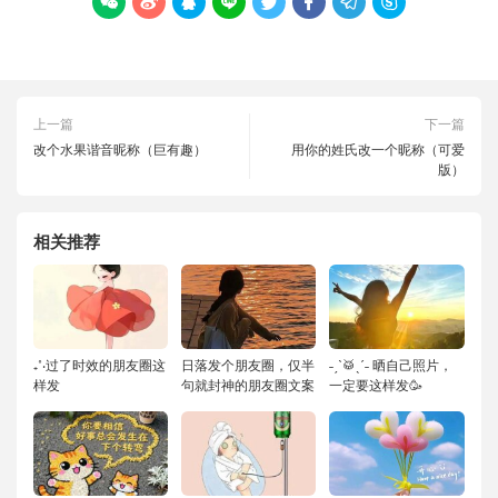








上一篇
下一篇
改个水果谐音昵称（巨有趣）
用你的姓氏改一个昵称（可爱
版）
相关推荐
₊˚‧过了时效的朋友圈这
日落发个朋友圈，仅半
˗ˏˋ🥁ˎˊ˗ 晒自己照片，
样发
句就封神的朋友圈文案
一定要这样发🥳