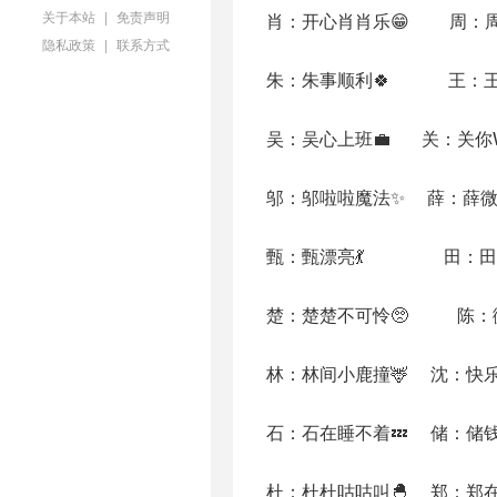
关于本站
|
免责声明
肖：开心肖肖乐😁 周：周周
隐私政策
|
联系方式
朱：朱事顺利🍀 王：王哪
吴：吴心上班💼 关：关你Wi-
邬：邬啦啦魔法✨ 薛：薛微
甄：甄漂亮💃 田：田田
楚：楚楚不可怜🥺 陈：微
林：林间小鹿撞🦌 沈：快
石：石在睡不着💤 储：储钱
杜：杜杜咕咕叫🐣 郑：郑在