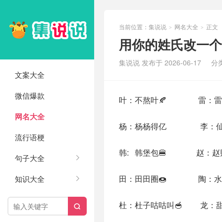
当前位置：
集说说
网名大全
正文
>
>
用你的姓氏改一个
集说说 发布于 2026-06-17
分
文案大全
微信爆款
叶：不熬叶🍂 雷：雷打
网名大全
杨：杨杨得亿 李：仙女
流行语梗
韩: 韩堡包🍔 赵：赵财
句子大全
田：田田圈🍩 陶：水蜜
知识大全
杜：杜子咕咕叫🥣 龙：甜
