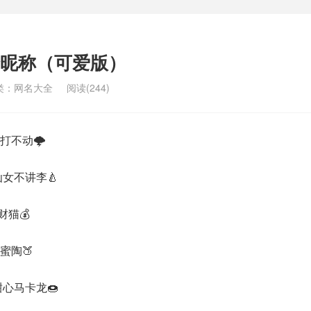
昵称（可爱版）
类：
网名大全
阅读(244)
不动🌩
不讲李🍐
猫💰
陶🍑
心马卡龙🍩