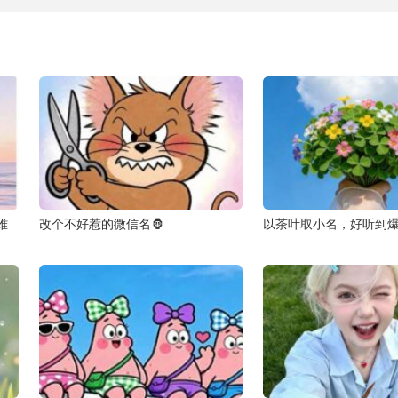
难
改个不好惹的微信名🦍
以茶叶取小名，好听到爆