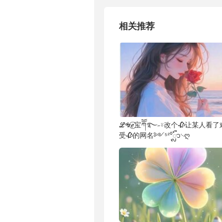
相关推荐
ℒᎭℯ⃝宝ཀོོ࿐˶⍤改个🥀让某人看了
受🥀的网名༻⁵²⁰ᬽ࿙ღ