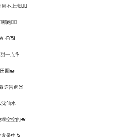
不上班✌🏻
跑⛹🏻
Fi📶
甜一点🍭
圈🍩
陈告退😎
乐沈仙水
罐空空的🐖
发呆中🌀