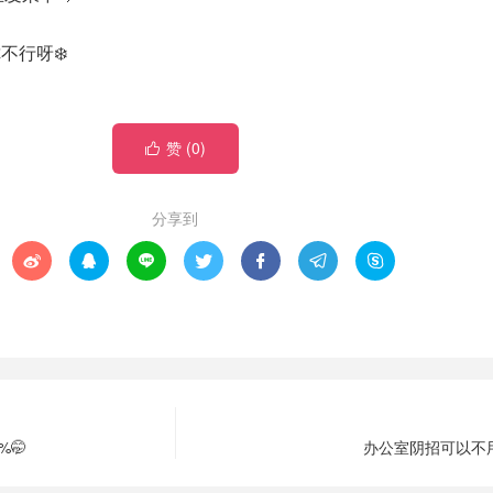
不行呀❄️
赞 (
0
)

分享到







🤭
办公室阴招可以不