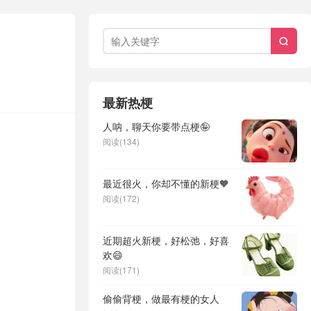

最新热梗
人呐，聊天你要带点梗🤪
阅读(134)
最近很火，你却不懂的新梗🧡
阅读(172)
近期超火新梗，好松弛，好喜
欢😄
阅读(171)
偷偷背梗，做最有梗的女人