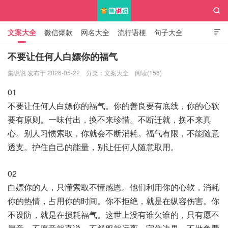

文案大全
微信爆款
网名大全
流行语梗
句子大全

知识大全
不要让任何人白嫖你的福气
集说说 发布于 2026-05-22
分类：
文案大全
阅读(156)
集说说
01
不要让任何人白嫖你的福气。你的善良要有底线，你的心软
要有原则。一味付出，换不来珍惜。不断迁就，换不来真
心。别人习惯索取，你就会不断消耗。福气有限，不能随意
透支。护住自己的能量，别让任何人随意取用。
02
白嫖你的人，只懂索取不懂感恩。他们利用你的心软，消耗
你的热情，占用你的时间。你不拒绝，就是在纵容伤害。你
不设防，就是在损耗福气。这世上没有谁欠谁的，只有愿不