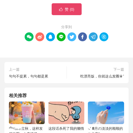
赞 (
0
)

分享到








上一篇
下一篇
句句不提累，句句都是累
吃漂亮饭，你就这么发圈🥫˚
相关推荐
²⁰²⁶/₀₈.₀₇立秋，这样发
这段话杀死了我的懒惰
‧₊˚ 𝟴月の淡淡的顺顺的