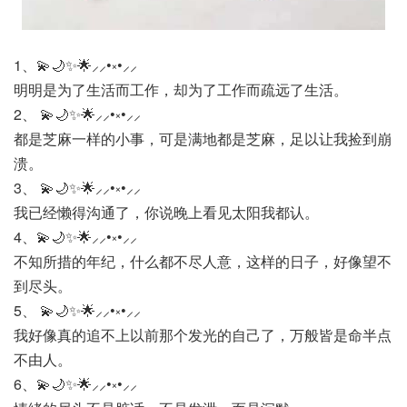
1、💫🌙✨🌟⸝⸝•༝•⸝⸝
明明是为了生活而工作，却为了工作而疏远了生活。
2、 💫🌙✨🌟⸝⸝•༝•⸝⸝
都是芝麻一样的小事，可是满地都是芝麻，足以让我捡到崩
溃。
3、 💫🌙✨🌟⸝⸝•༝•⸝⸝
我已经懒得沟通了，你说晚上看见太阳我都认。
4、💫🌙✨🌟⸝⸝•༝•⸝⸝
不知所措的年纪，什么都不尽人意，这样的日子，好像望不
到尽头。
5、 💫🌙✨🌟⸝⸝•༝•⸝⸝
我好像真的追不上以前那个发光的自己了，万般皆是命半点
不由人。
6、💫🌙✨🌟⸝⸝•༝•⸝⸝