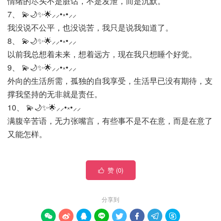
情绪的尽头不是脏话，不是发泄，而是沉默。
7、 💫🌙✨🌟⸝⸝•༝•⸝⸝
我没说不公平，也没说苦，我只是说我知道了。
8、 💫🌙✨🌟⸝⸝•༝•⸝⸝
以前我总想着未来，想着远方，现在我只想睡个好觉。
9、 💫🌙✨🌟⸝⸝•༝•⸝⸝
外向的生活所需，孤独的自我享受，生活早已没有期待，支
撑我坚持的无非就是责任。
10、 💫🌙✨🌟⸝⸝•༝•⸝⸝
满腹辛苦语，无力张嘴言，有些事不是不在意，而是在意了
又能怎样。
赞 (
0
)

分享到







