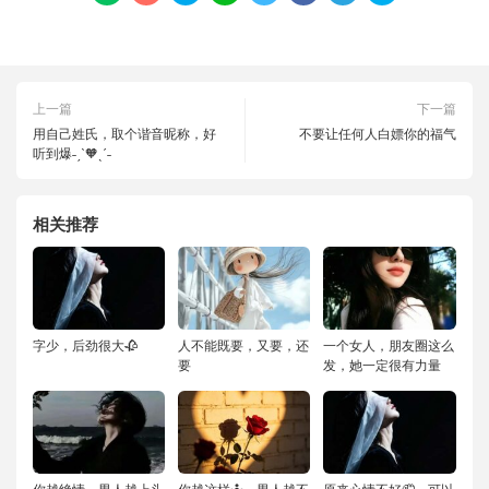
上一篇
下一篇
用自己姓氏，取个谐音昵称，好
不要让任何人白嫖你的福气
听到爆˗ˏˋ🧡ˎˊ˗
相关推荐
字少，后劲很大🥀
人不能既要，又要，还
一个女人，朋友圈这么
要
发，她一定很有力量
你越绝情，男人越上头
你越这样🤷，男人越不
原来心情不好🤦，可以