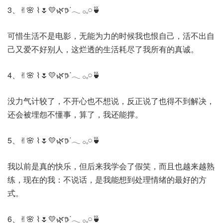
3、✌︎🌸 ⌇🌷💛🌿𖠚ᐝ𓂃 𓂂𓈒𓏸🍵
可惜生活不是电影，无能为力的时候我也恨自己，活不出自
己又爱不好别人，这烂透的生活耗尽了我所有的真诚。
4、✌︎🌸 ⌇🌷💛🌿𖠚ᐝ𓂃 𓂂𓈒𓏸🍵
没力气计较了，不开心也不想说，反正说了也得不到解决，
还会被埋怨不懂事，算了，我还能撑。
5、✌︎🌸 ⌇🌷💛🌿𖠚ᐝ𓂃 𓂂𓈒𓏸🍵
我以前是真的快乐，但后来我学会了假笑，而且也越来越熟
练，现在的我：不说话，是我能想到处理情绪的最好的方
式。
6、✌︎🌸 ⌇🌷💛🌿𖠚ᐝ𓂃 𓂂𓈒𓏸🍵