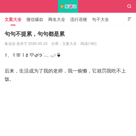

文案大全
微信爆款
网名大全
流行语梗
句子大全

知识大全
句句不提累，句句都是累
集说说 发布于 2026-05-22
分类：
文案大全
阅读(185)
集说说
1、✌︎🌸 ⌇🌷💛🌿𖠚ᐝ𓂃 𓂂𓈒𓏸🍵
后来，生活成为了我的老师，我一偷懒，它就罚我吃不上
饭。