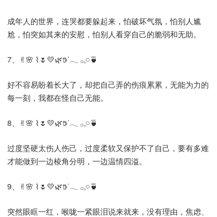
成年人的世界，连哭都要躲起来，怕破坏气氛，怕别人尴
尬，怕突如其来的安慰，怕别人看穿自己的脆弱和无助。
7、✌︎🌸 ⌇🌷💛🌿𖠚ᐝ𓂃 𓂂𓈒𓏸🍵
好不容易盼着长大了，却把自己弄的伤痕累累，无能为力的
每一刻，我都在怪自己无能。
8、✌︎🌸 ⌇🌷💛🌿𖠚ᐝ𓂃 𓂂𓈒𓏸🍵
过度坚硬太伤人伤己，过度柔软又保护不了自己，要有多难
才能做到一边棱角分明，一边温情四溢。
9、✌︎🌸 ⌇🌷💛🌿𖠚ᐝ𓂃 𓂂𓈒𓏸🍵
突然眼眶一红，喉咙一紧眼泪说来就来，没有理由，焦虑、