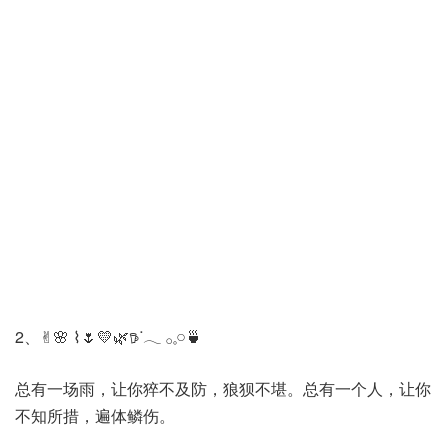
2、✌︎🌸 ⌇🌷💛🌿𖠚ᐝ𓂃 𓂂𓈒𓏸🍵
总有一场雨，让你猝不及防，狼狈不堪。总有一个人，让你
不知所措，遍体鳞伤。