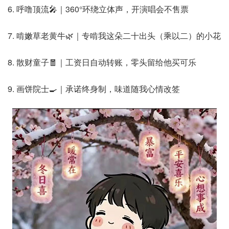
6. 呼噜顶流🎤｜360°环绕立体声，开演唱会不售票
7. 啃嫩草老黄牛🌿｜专啃我这朵二十出头（乘以二）的小花
8. 散财童子🧧｜工资日自动转账，零头留给他买可乐
9. 画饼院士🍳｜承诺终身制，味道随我心情改签