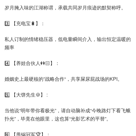
岁月腌入味的江湖称谓，承载共同岁月痕迹的默契称呼。
3️⃣ 【充电宝🔋】：
私人订制的情绪稳压器，低电量瞬间介入，输出恒定温暖的
频率
4️⃣ 【养娃合伙人👭🏻】：
婚姻史上最硬核的”战略合作“，共享屎尿屁战场的KPI。
5️⃣ 【大饼先生🍪】 :
当他说“明年带你看极光”，请自动脑补成“今晚路灯下看飞蛾
扑光”，毕竟在他眼里，这也算“光影艺术的平替”。
6️⃣ 【甩锅冠军🏆】：