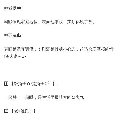
🆕老板💼：
幽默体现家庭地位，表面他掌权，实际你说了算。
🆕死鬼👻：
表面是嫌弃调侃，实则满是撒糖小心思，超适合爱互损的情
侣/夫妻～🍳
1️⃣ 【饭搭子🍚/觉搭子😴 】:
一起胖、一起睡，是生活里最踏实的烟火气。
2️⃣ 【老+姓氏👨】 :