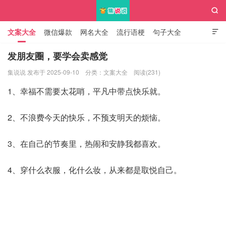

文案大全
微信爆款
网名大全
流行语梗
句子大全

知识大全
发朋友圈，要学会卖感觉
集说说 发布于 2025-09-10
分类：
文案大全
阅读(231)
集说说
1、幸福不需要太花哨，平凡中带点快乐就。
2、不浪费今天的快乐，不预支明天的烦恼。
3、在自己的节奏里，热闹和安静我都喜欢。
4、穿什么衣服，化什么妆，从来都是取悦自己。