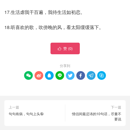
17.生活虐我干百遍，我待生活如初恋。
18.听喜欢的歌，吹傍晚的风，看太阳缓缓落下。
赞 (
0
)

分享到








上一篇
下一篇
句句有病，句句上头🤪
情侣间最忌讳的10句话，尽量不
要说