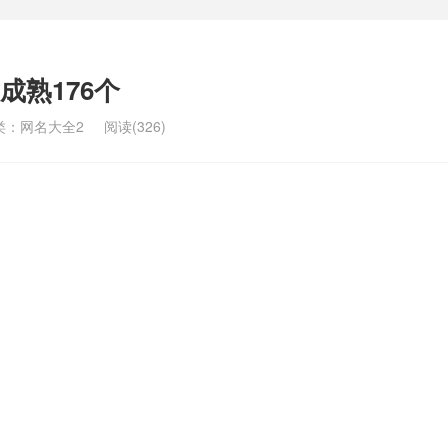
成熟176个
类：
网名大全2
阅读(326)