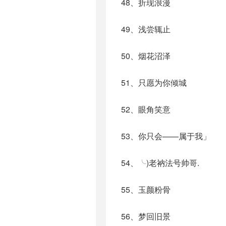
48、折现浪漫
49、浅尝辄止
50、烟花沼泽
51、只愿为你倾城
52、眼角笑意
53、你只会——属于我」
54、╰)老衲法号帅哥.
55、玉颜粉骨
56、梦回旧景