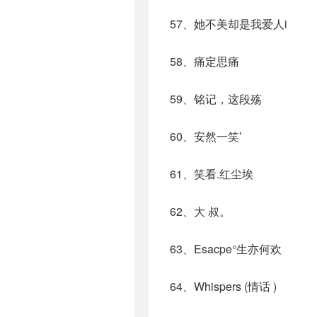
57、她不美却是我爱人i
58、痛定思痛
59、铭记，这段殇
60、安然一笑’
61、笑看.红尘埃
62、大 叔。
63、Esacpe°生亦何欢
64、Whispers (情话 )