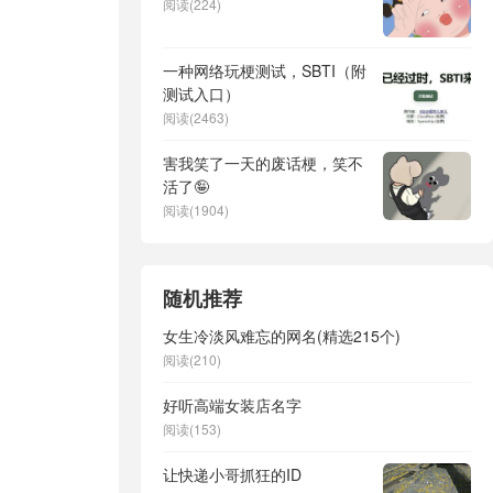
阅读(224)
一种网络玩梗测试，SBTI（附
测试入口）
阅读(2463)
害我笑了一天的废话梗，笑不
活了🤪
阅读(1904)
随机推荐
女生冷淡风难忘的网名(精选215个)
阅读(210)
好听高端女装店名字
阅读(153)
让快递小哥抓狂的ID