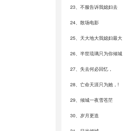
23、不服告诉我媳妇去
24、散场电影
25、天大地大我媳妇最大
26、半世琉璃只为你倾城
27、失去何必回忆，
28、亡命天涯只为她，!
29、倾城一夜雪苍茫
30、岁月更迭
31、日光倾城