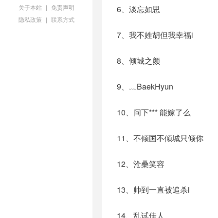
关于本站
|
免责声明
6、淡忘如思
隐私政策
|
联系方式
7、我不姓胡但我幸福i
8、倾城之颜
9、﹏BaekHyun
10、问下*** 能嫁了么
11、不倾国不倾城只倾你
12、沧桑笑容
13、帅到一直被追杀i
14、乱试佳人