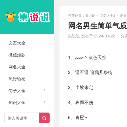
当前位置：
集说说
网名大全2
正文
>
>
网名男生简单气质
集说说 发布于 2024-03-22
分
文案大全
微信爆款
1、ޓއއއ丶灰色天空
网名大全
2、逗不逗 追我几条街
流行语梗
3、尘埃未定
句子大全
4、哀而不伤
知识大全
5、青橙︶
