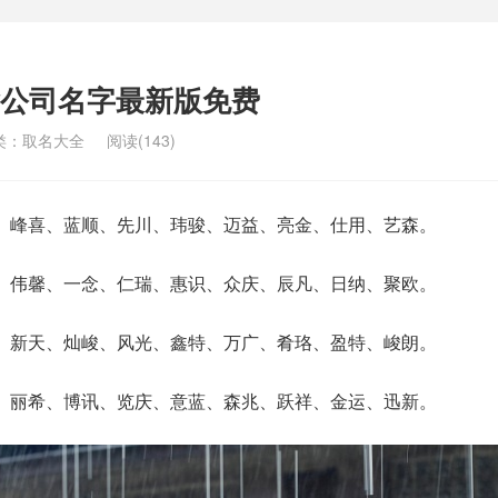
公司名字最新版免费
类：
取名大全
阅读(143)
、峰喜、蓝顺、先川、玮骏、迈益、亮金、仕用、艺森。
、伟馨、一念、仁瑞、惠识、众庆、辰凡、日纳、聚欧。
、新天、灿峻、风光、鑫特、万广、肴珞、盈特、峻朗。
、丽希、博讯、览庆、意蓝、森兆、跃祥、金运、迅新。