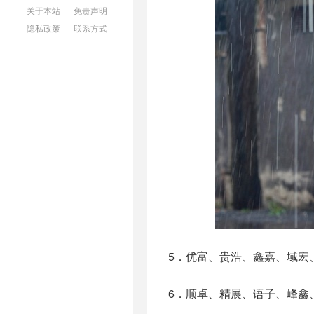
关于本站
|
免责声明
隐私政策
|
联系方式
5．优富、贵浩、鑫嘉、域宏
6．顺卓、精展、语子、峰鑫