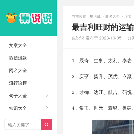
当前位置：
集说说
取名大全
正文
>
>
最吉利旺财的运输
集说说 发布于 2023-10-05
分
文案大全
微信爆款
1．辰奇、生事、太利、泰岩
网名大全
2．庆亨、扬升、茂优、立聚
流行语梗
3．才御、达旺、航吉、码悦
句子大全
4．集玉、世元、豪银、誉建
知识大全
