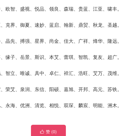
皓、欧智、盛视、悦品、领良、森瑞、贵蓝、江亚、啸丰。
正、克界、御夏、速妙、蓝启、翰新、鼎贸、秋龙、圣越。
扬、晶先、搏强、星界、尚金、佳大、广祥、烽华、隆远。
喜、缘子、岳景、斯识、本艾、蕾琪、智凯、复友、超广。
鸿、智立、唯诚、具中、卓仁、祥汇、浩旺、艾万、茂维。
霆、荣艾、泉润、东信、阳硕、嘉旭、开邦、高元、苏铁。
亿、永海、优洲、清览、相悦、双琛、麟宸、明能、洲木。
赞 (
0
)
