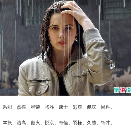
、系能、点振、星荣、裕胜、康士、彩辉、佩双、尚科。
、本振、洁高、傲火、悦京、奇恒、羽槿、久越、锦才。