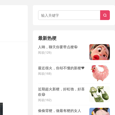

最新热梗
人呐，聊天你要带点梗🤪
阅读(126)
最近很火，你却不懂的新梗🧡
阅读(168)
近期超火新梗，好松弛，好喜
欢😄
阅读(162)
偷偷背梗，做最有梗的女人