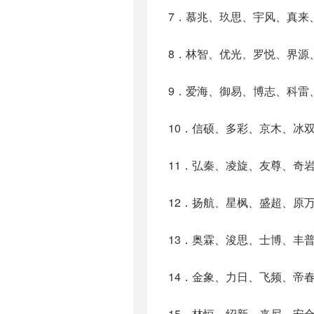
7．慕兆、玖思、宇风、真来
8．林智、优光、罗悦、界源
9．爱海、御易、博志、科雷
10．信硕、多彩、京木、冰
11．弘秦、凌旋、友尊、奇
12．扬航、星枫、盛超、原
13．奥霖、浚思、士博、丰
14．金象、力日、飞频、帝
15．林恒、绍新、来尼、安