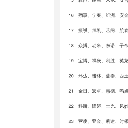
16．翔事、宁秦、维洲、安
17．振祺、旭凯、艺阁、航
18．众搏、动米、东诺、子
19．宝博、祥庆、利胜、英
20．环达、诺林、蓝泰、西
21．金日、宏卓、惠德、鸣
22．科斯、隆娇、士光、风
23．营凌、亚金、凯途、时