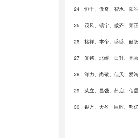
24．恒千、傲奇、智承、阳
25．茂风、镇宁、傲齐、莱
26．格祥、本帝、盛盛、健
27．复铭、北维、日升、亮
28．洋力、尚敬、佳贝、爱
29．莱立、昌强、苏启、佰
30．银万、天盈、巨晖、邦