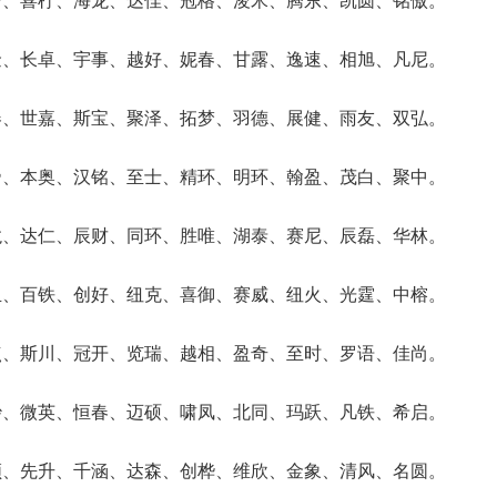
金、长卓、宇事、越好、妮春、甘露、逸速、相旭、凡尼。
春、世嘉、斯宝、聚泽、拓梦、羽德、展健、雨友、双弘。
帝、本奥、汉铭、至士、精环、明环、翰盈、茂白、聚中。
龙、达仁、辰财、同环、胜唯、湖泰、赛尼、辰磊、华林。
玉、百铁、创好、纽克、喜御、赛威、纽火、光霆、中榕。
点、斯川、冠开、览瑞、越相、盈奇、至时、罗语、佳尚。
妙、微英、恒春、迈硕、啸凤、北同、玛跃、凡铁、希启。
领、先升、千涵、达森、创桦、维欣、金象、清风、名圆。