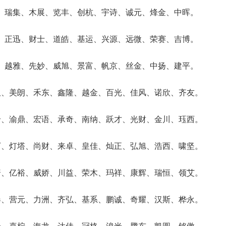
、瑞集、木展、览丰、创杭、宇诗、诚元、烽金、中晖。
、正迅、财士、道皓、基运、兴源、远微、荣赛、吉博。
、越雅、先妙、威旭、景富、帆京、丝金、中扬、建平。
双、美朗、禾东、鑫隆、越金、百光、佳风、诺欣、齐友。
岩、渝鼎、宏语、承奇、南纳、跃才、光财、金川、珏西。
万、灯塔、尚财、来卓、皇佳、灿正、弘旭、浩西、啸坚。
普、亿裕、威娇、川益、荣木、玛祥、康辉、瑞恒、领艾。
春、营元、力洲、齐弘、基系、鹏诚、奇耀、汉斯、桦永。
合、喜柠、海龙、达佳、冠格、浚米、腾东、凯圆、铭傲。