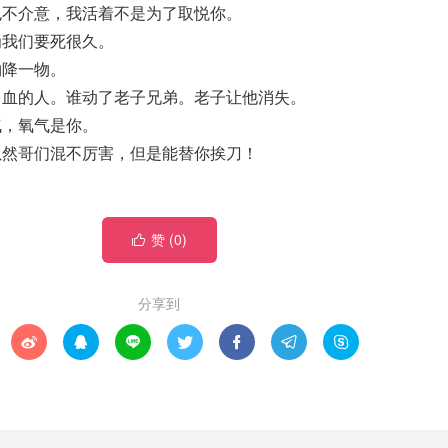
也不介意，我活着不是为了取悦你。
为我们要死很久。
物降一物。
留血的人。谁动了老子兄弟。老子让他消失。
气，氧气是你。
虽然哥们混不厉害，但是能替你挨刀！
赞 (
0
)

分享到






