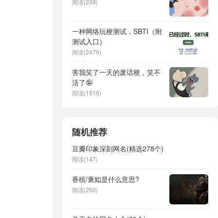
阅读(239)
一种网络玩梗测试，SBTI（附
测试入口）
阅读(2476)
害我笑了一天的废话梗，笑不
活了🤪
阅读(1916)
随机推荐
豆瓣印象深刻网名(精选278个)
阅读(147)
香槟/褒姒是什么意思?
阅读(250)