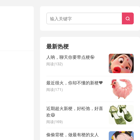

最新热梗
人呐，聊天你要带点梗🤪
阅读(132)
最近很火，你却不懂的新梗🧡
阅读(171)
近期超火新梗，好松弛，好喜
欢😄
阅读(169)
偷偷背梗，做最有梗的女人