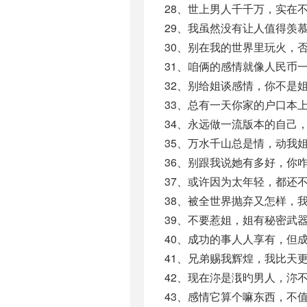
28、世上男人千千万，实在
29、我虽然没有让人值得羡
30、别在我的世界里玩火，
31、咱俩的感情就像人民币
32、别给姐谈感情，你不是
33、总有一天你家的户口本
34、永远做一流版本的自己
35、万水千山总是情，动我
36、别跟我说她有多好，你
37、或许因为太年轻，都还
38、被全世界抛弃又怎样，
39、不要惹姐，姐有秘密武
40、成功的事人人享有，但
41、兄弟赐我辉煌，我比天
42、现在沵是涐旳男人，沵
43、感情它算个嘛东西，不