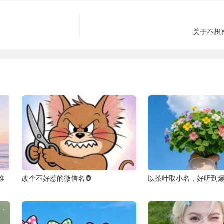
关于不想
难
改个不好惹的微信名🦍
以茶叶取小名，好听到爆