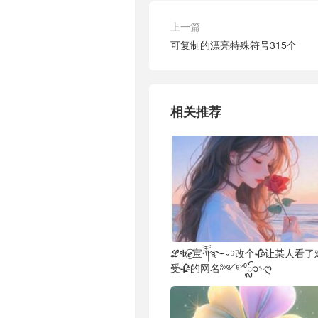
上一篇
可复制的漂亮特殊符号315个
相关推荐
ℒᎭℯ⃝宝ཀོོ࿐˶⍤改个🥀让某人看了
受🥀的网名༻⁵²⁰ᬽ࿙ღ