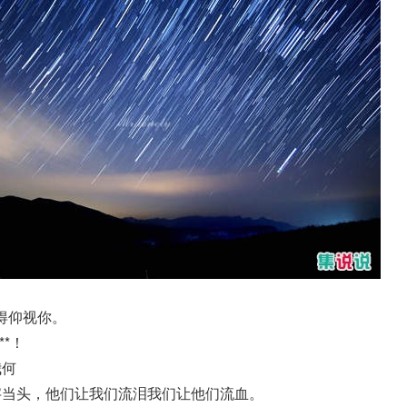
得仰视你。
*！
我何
字当头，他们让我们流泪我们让他们流血。