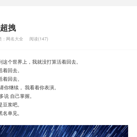
超拽
类：
网名大全
阅读(147)
到这个世界上，我就没打算活着回去。
活着回去。
活着回去。
请你继续， 我看着你表演。
多说 自己掌握。
是豆浆吧。
黑名单见。