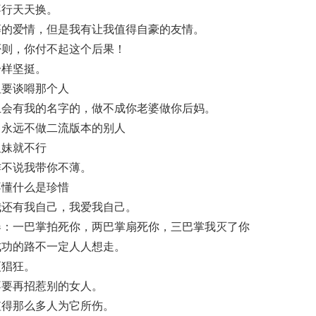
不行天天换。
慕的爱情，但是我有让我值得自豪的友情。
否则，你付不起这个后果！
一样坚挺。
姐要谈嘚那个人
上会有我的名字的，做不成你老婆做你后妈。
，永远不做二流版本的别人
姐妹就不行
咋不说我带你不薄。
不懂什么是珍惜
我还有我自己，我爱我自己。
器：一巴掌拍死你，两巴掌扇死你，三巴掌我灭了你
成功的路不一定人人想走。
更猖狂。
不要再招惹别的女人。
值得那么多人为它所伤。