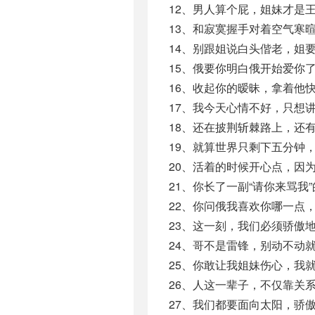
12、男人算个屁，姐妹才是
13、和寂寞握手对着空气寒
14、别跟姐说白头偕老，姐
15、俄要你明白俄开始爱你
16、收起你的暧昧，拿着他
17、我今天心情不好，只想
18、还在披荆斩棘路上，还
19、就算世界只剩下五分钟
20、活着的时候开心点，因
21、你长了一副“请你来骂我
22、你问俄我喜欢你哪一点
23、这一刻，我们必须骄傲
24、哥不是雷锋，别动不动
25、你敢让我姐妹伤心，我
26、人这一辈子，不仅靠关
27、我们都要面向太阳，骄