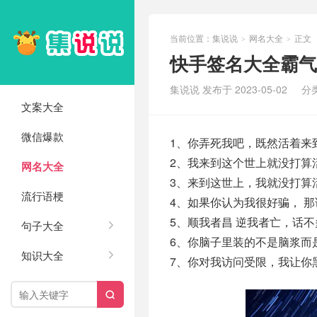
当前位置：
集说说
网名大全
正文
>
>
快手签名大全霸气
集说说 发布于 2023-05-02
分
文案大全
微信爆款
1、你弄死我吧，既然活着来
2、我来到这个世上就没打算
网名大全
3、来到这世上，我就没打算
流行语梗
4、如果你认为我很好骗， 那
5、顺我者昌 逆我者亡，话不
句子大全
6、你脑子里装的不是脑浆而
知识大全
7、你对我访问受限，我让你
