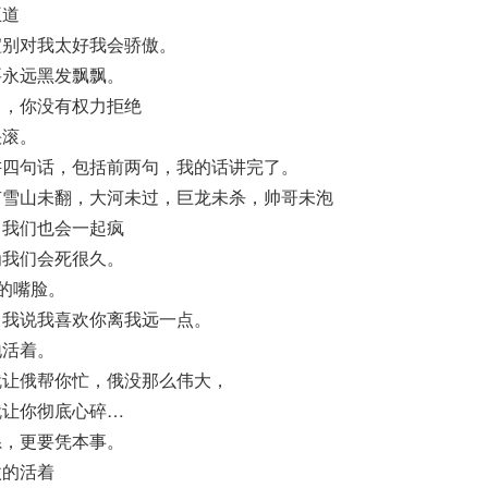
王道
暄别对我太好我会骄傲。
要永远黑发飘飘。
了，你没有权力拒绝
快滚。
讲四句话，包括前两句，我的话讲完了。
有雪山未翻，大河未过，巨龙未杀，帅哥未泡
，我们也会一起疯
为我们会死很久。
”的嘴脸。
，我说我喜欢你离我远一点。
地活着。
就让俄帮你忙，俄没那么伟大，
就让你彻底心碎…
系，更要凭本事。
傲的活着