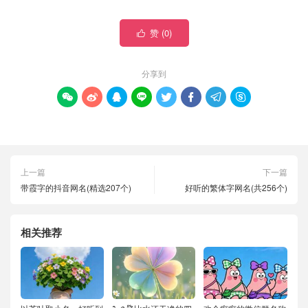
赞 (
0
)

分享到








上一篇
下一篇
带霞字的抖音网名(精选207个)
好听的繁体字网名(共256个)
相关推荐