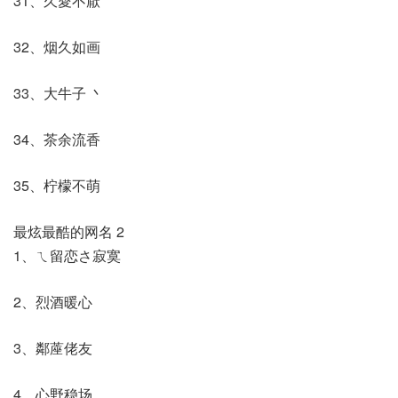
31、久愛不厭
32、烟久如画
33、大牛子 丶
34、茶余流香
35、柠檬不萌
最炫最酷的网名 2
1、ㄟ留恋さ寂寞
2、烈酒暖心
3、鄰蓙佬友
4、心野稳场.