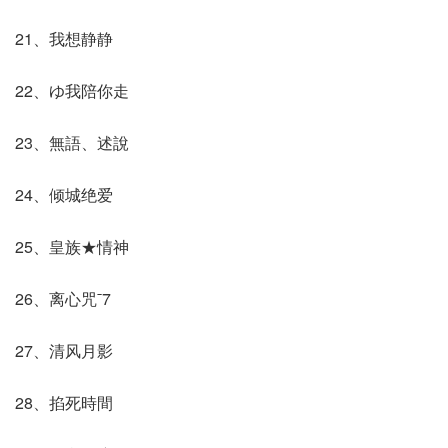
21、我想静静
22、ゆ我陪你走
23、無語、述說
24、倾城绝爱
25、皇族★情神
26、离心咒ˉ7
27、清风月影
28、掐死時間