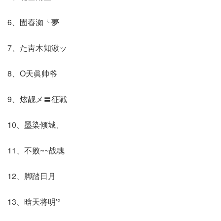
6、圊舂洳╰夢
7、た靑木知湫ッ
8、О天眞帅爷
9、炫靓メ〓征戦
10、墨染倾城、
11、不败~~战魂
12、脚踏日月
13、晗天将明′°