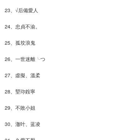
23、√后備愛人
24、忠貞不渝。
25、孤坟浪鬼
26、一世迷離╰つ
27、虛擬、溫柔
28、朢珎銨寧
29、不敗小姐
30、澈叶、蓝凌