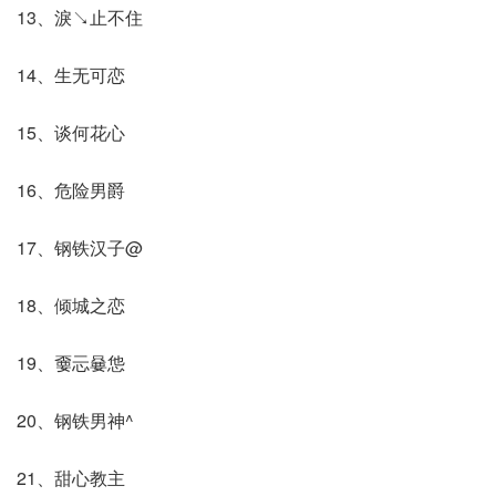
13、淚↘止不住
14、生无可恋
15、谈何花心
16、危险男爵
17、钢铁汉子@
18、倾城之恋
19、嫑忈嘦怹
20、钢铁男神^
21、甜心教主