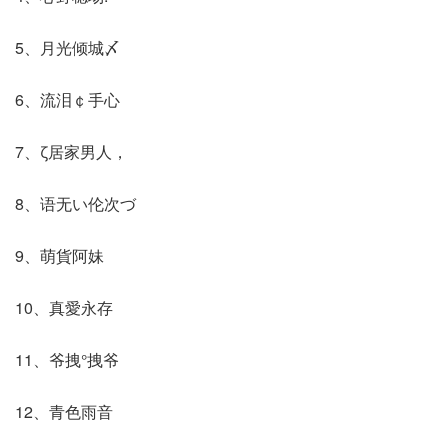
5、月光倾城〆
6、流泪￠手心
7、ζ居家男人，
8、语无い伦次づ
9、萌貨阿妹
10、真愛永存
11、爷拽°拽爷
12、青色雨音