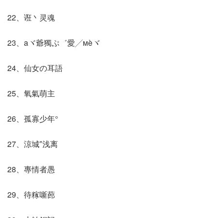
22、诳丶灵魂
23、aヾ爺獨ぷ゛愛╱мèヾ
24、仙女の耳語
25、氧氣萌主
26、孤寡少年°
27、涼城″浅离
28、專情者愚
29、待糘噺蓢