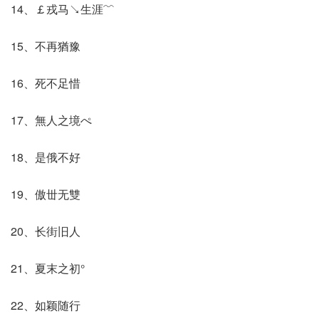
14、￡戎马↘生涯﹌
15、不再猶豫
16、死不足惜
17、無人之境ぺ
18、是俄不好
19、傲丗无雙
20、长街旧人
21、夏末之初°
22、如颖随行