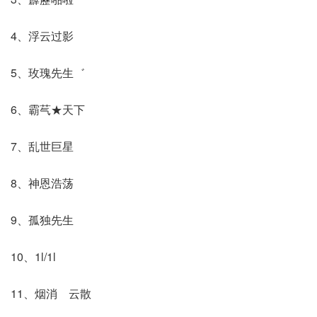
4、浮云过影
5、玫瑰先生゛
6、霸芞★天下
7、乱世巨星
8、神恩浩荡
9、孤独先生
10、1l/1l
11、烟消ゞ云散