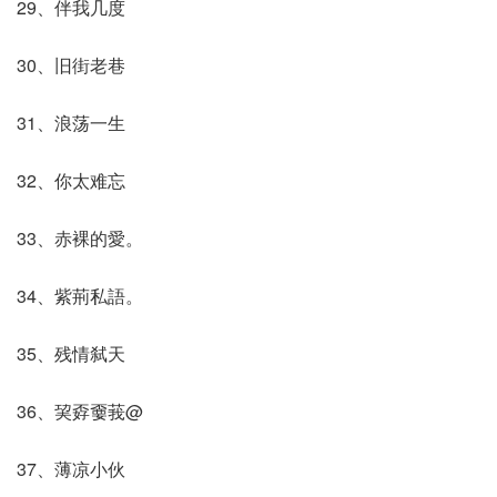
29、伴我几度
30、旧街老巷
31、浪荡一生
32、你太难忘
33、赤裸的愛。
34、紫荊私語。
35、残情弑天
36、巭孬嫑莪@
37、薄凉小伙