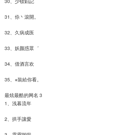
30、少钕鈤記
31、伱丶滾開。
32、久病成医
33、妖颜惑眾゛
34、借酒言欢
35、※裝給你看。
最炫最酷的网名 3
1、浅暮流年
2、拱手讓愛ゝ
3、霹靂啪啦ゝ