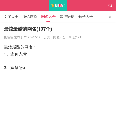

文案大全
微信爆款
网名大全
流行语梗
句子大全

知识大全
最炫最酷的网名(107个)
集说说 发布于 2023-07-12
分类：
网名大全
阅读(191)
集说说
最炫最酷的网名 1
1、念你入骨
2、妖颜惑a