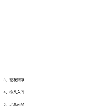
3、蘩花渃幕
4、挽风入耳
5、北墓南笙