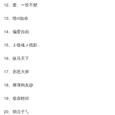
12、愛、ー世不變
13、惜nī如命
14、偏爱自由
15、￡噬魂メ残影╮
16、纵马天下
17、邪恶大师
18、瘠薄狗友@
19、柴扉輕叩
20、萌汉子乀