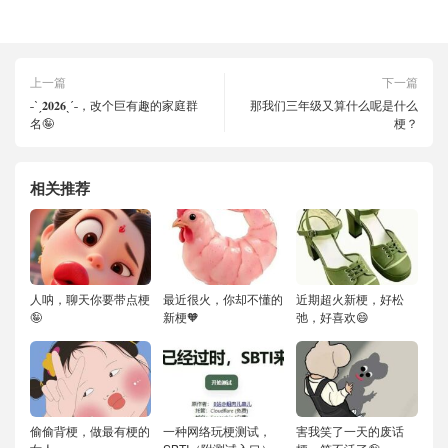
上一篇
下一篇
˗ˋˏ𝟐𝟎𝟐𝟔ˎˊ˗，改个巨有趣的家庭群
那我们三年级又算什么呢是什么
名🤪
梗？
相关推荐
人呐，聊天你要带点梗
最近很火，你却不懂的
近期超火新梗，好松
🤪
新梗🧡
弛，好喜欢😄
偷偷背梗，做最有梗的
一种网络玩梗测试，
害我笑了一天的废话