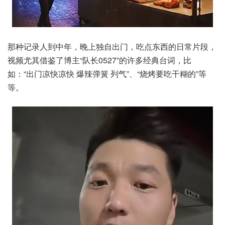
那种记录人到中年，晚上独自出门，吃点东西的日常片段，
视频尤其借鉴了博主“队长0527”的许多经典台词，比
如：“出门凉快凉快 爆辣弹簧 列气”、“烧烤要吃干糊的”等
等。