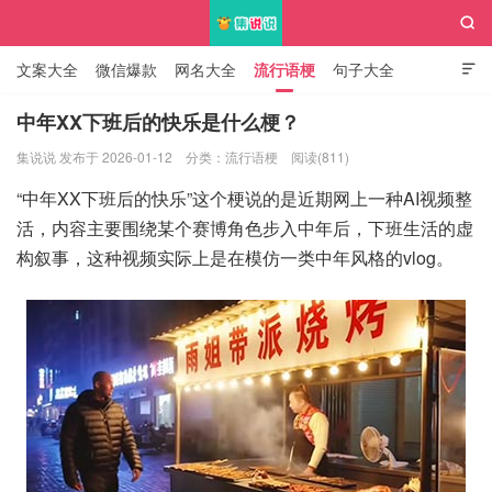

文案大全
微信爆款
网名大全
流行语梗
句子大全

知识大全
中年XX下班后的快乐是什么梗？
集说说 发布于 2026-01-12
分类：
流行语梗
阅读(811)
集说说
“中年XX下班后的快乐”这个梗说的是近期网上一种AI视频整
活，内容主要围绕某个赛博角色步入中年后，下班生活的虚
构叙事，这种视频实际上是在模仿一类中年风格的vlog。