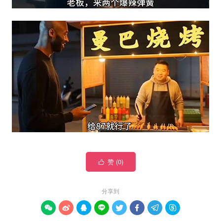
赞 (
0
)

分享到







