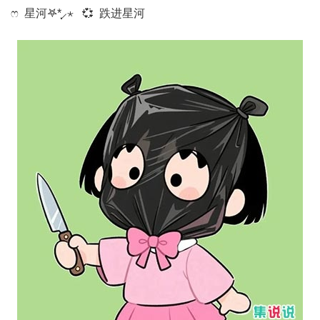
ෆ 星河𖤐*̩̩͙⸝⋆ 💞 跌进星河