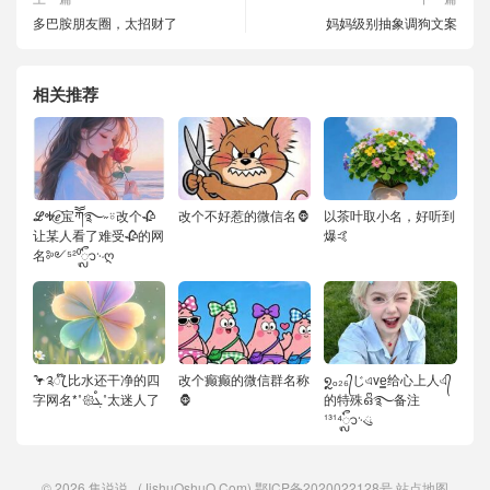
多巴胺朋友圈，太招财了
妈妈级别抽象调狗文案
相关推荐
ℒᎭℯ⃝宝ཀོོ࿐˶⍤改个🥀
改个不好惹的微信名🦍
以茶叶取小名，好听到
让某人看了难受🥀的网
爆🤙
名༻⁵²⁰ᬽ࿙ღ
🦩༉ꦿ໊ 比水还干净的四
改个癫癫的微信群名称
໑ຼₒ₂₆᭄じএve͇给心上人এ᭄
字网名*˚𑁍ࠬܓ˚太迷人了
🦍
的特殊ഒᩚ࿐备注
¹³¹⁴ᬽ࿙ུ
© 2026
集说说
(JishuOshuO.Com)
鄂ICP备2020022128号
站点地图