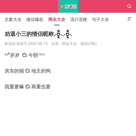

文案大全
微信爆款
网名大全
流行语梗
句子大全

知识大全
劝退小三的情侣昵称⸝ဗီူ⸜⸝ဗီူ⸜
集说说 发布于 2025-06-15
分类：
网名大全
阅读(186)
集说说
⁵²⁰岁岁 💞 今朝¹³¹⁴
房东的猫 💞 地主的狗
我重要嘛 💞 再重也要