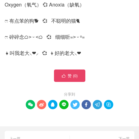
Oxygen（氧气） 💞 Anoxia（缺氧）
ෆ 有点笨的狗🐕 💞 不聪明的猫🐈
ෆ 碎碎念ᜊ˃ ᵕ ˂ᜊ 💞 细细听=˃ ᵕ ᵒ=
👧叫我老大⸜❤︎⸝ 💞 👦好的老大⸜❤︎
赞 (
0
)

分享到








上一篇
下一篇