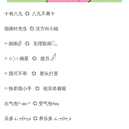
十有八九 💞 八九不离十
指南针先生 💞 没方向小姐
ෆ 闹闹ღᩚ 💞 无理取闹𓆡
ෆ ✩⡱✨摘星 💞 揽月🌙ིྀ
ෆ 我可不乖 💞 那头打歪
ෆ 快牵我小手 💞 祖宗牵着呢
出气包^-ᯅ-^ 💞 受气包•᷄ᯅ
乐多.૮₍ •͈🐽•͈₎ა 💞 养乐多..૮₍ •͈🐽•͈ ა