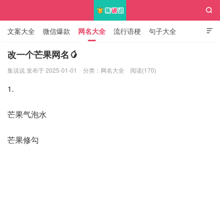

文案大全
微信爆款
网名大全
流行语梗
句子大全

知识大全
改一个芒果网名🥭
集说说 发布于 2025-01-01
分类：
网名大全
阅读(170)
集说说
1.
芒果气泡水
芒果修勾