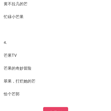
黄不拉几的芒
忙碌小芒果
4.
芒果TV
芒果的奇妙冒险
翠果，打烂她的芒
恰个芒郭