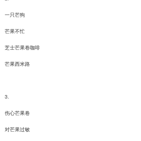
一只芒狗
芒果不忙
芝士芒果卷咖啡
芒果西米路
3.
伤心芒果卷
对芒果过敏