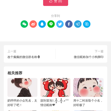
赞 (
0
)

分享到








上一篇
下一篇
改个癫癫的微信群名称🦍
微信昵称加个小狗脚印
相关推荐
奶呼呼的小众乳名，太
甜到冒泡⌇⸝ဗီူ⸜⸝ဗီူ⸜⋆꙳⁾⁾
用十二时辰取个小名，
好听了吧！
情侣昵称🧡ᐝ
好听极了