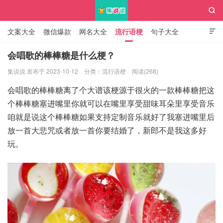

文案大全
微信爆款
网名大全
流行语梗
句子大全

知识大全
会唱歌的棒棒糖是什么梗？
集说说 发布于 2023-10-12
分类：
流行语梗
阅读(268)
集说说
会唱歌的棒棒糖离了个大谱该梗源于很火的一款棒棒糖把这
个棒棒糖塞进嘴里你就可以在嘴里享受甜味耳朵里享受音乐
咱就是说这个棒棒糖如果支持定制音乐就好了我塞进嘴里后
放一首大悲咒或者放一首你要结婚了，新郎不是我这多好
玩。