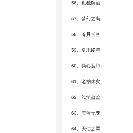
56、孤独解酒
57、梦幻之岛
58、冷月长空
59、夏末终年
60、撕心裂肺。
61、老衲休矣
62、浅笑盈盈
63、海蓝无魂
64、天使之翼