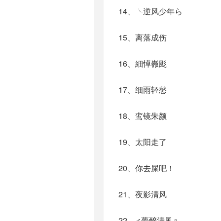
14、╰逆风少年ら
15、离落成伤
16、細愺嶶颩
17、细雨轻愁
18、鸾镜朱颜
19、太阳走了
20、你去屎吧！
21、夜影清风
22、♂夢醉清風♀