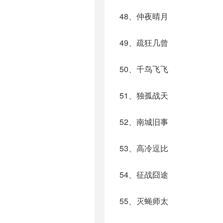
48、仲夜晴月
49、疏狂几曾
50、千鸟飞飞
51、独孤战天
52、南城旧事
53、高冷逗比
54、征战囧途
55、灭蝇师太