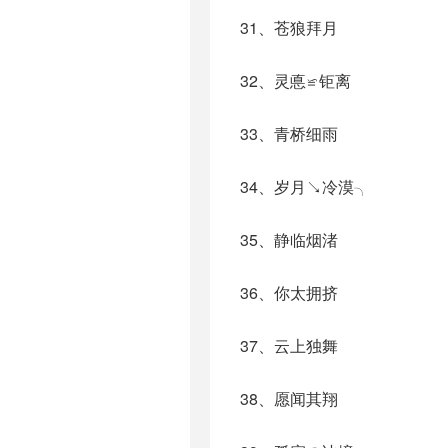
31、苍狼拜月
32、灵悳≌钜离
33、青桥细雨
34、岁月↘冷漠╮
35、静临烟渚
36、你太拥挤
37、云上独舞
38、愿闻其翔