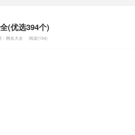
(优选394个)
类：
网名大全
阅读(154)