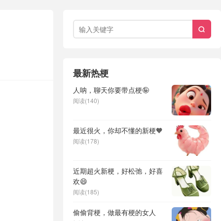

最新热梗
人呐，聊天你要带点梗🤪
阅读(140)
最近很火，你却不懂的新梗🧡
阅读(178)
近期超火新梗，好松弛，好喜
欢😄
阅读(185)
偷偷背梗，做最有梗的女人