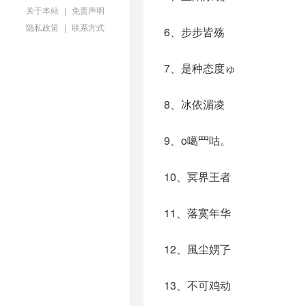
关于本站
|
免责声明
隐私政策
|
联系方式
6、步步皆殇
7、是种态度ゅ
8、冰依湄凌
9、o噶罒咕。
10、冥界王者
11、落寞年华
12、風尘娚孒
13、不可鸡动