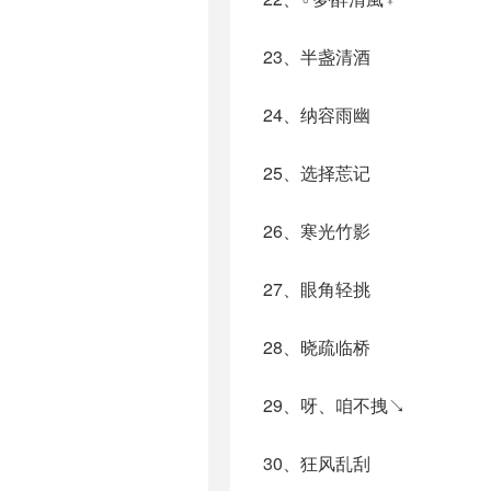
23、半盏清酒
24、纳容雨幽
25、选择莣记
26、寒光竹影
27、眼角轻挑
28、晓疏临桥
29、呀、咱不拽↘
30、狂风乱刮