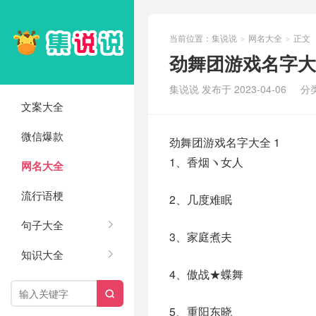
当前位置：
集说说
网名大全
正文
>
>
劲舞团游戏名字大全
集说说 发布于 2023-04-06
分
文案大全
微信爆款
劲舞团游戏名字大全 1
1、香烟ヽ女人
网名大全
流行语梗
2、几度难眠
句子大全
3、家庭煮夫
知识大全
4、傲战★蝶舞

5、重阳东晓