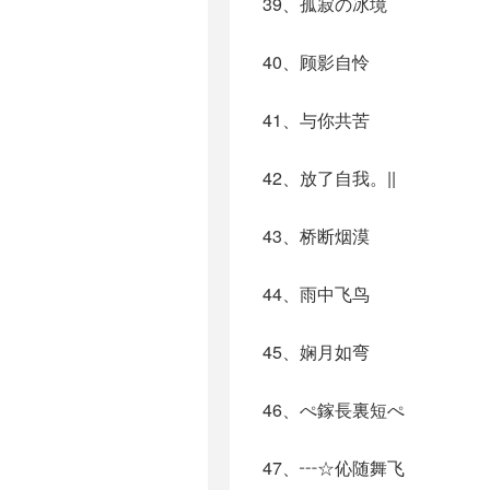
39、孤寂の冰境
40、顾影自怜
41、与你共苦
42、放了自我。||
43、桥断烟漠
44、雨中飞鸟
45、娴月如弯
46、ぺ鎵長裏短ぺ
47、┅☆伈随舞飞