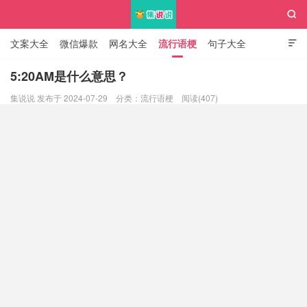

文案大全
微信爆款
网名大全
流行语梗
句子大全

知识大全
5:20AM是什么意思？
集说说 发布于 2024-07-29
分类：
流行语梗
阅读(407)
集说说