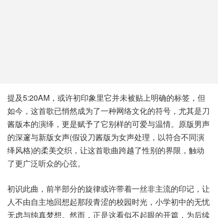
提及5:20AM，或许初印象里它并未被贴上明确的标签，但
如今，这首歌已悄然成为了一种网络文化的符号，尤其是刀
酱版本的演绎，更是赋予了它别样的可爱与温情。原版男声
的深邃与新版女声(假设刀酱版为女声处理，以符合不同演
绎风格)的柔美交织，让这首歌曲跨越了性别的界限，触动
了更广泛听众的心弦。
初识此曲，前半部分的旋律或许带着一丝非主流的印记，让
人不由自主地回想起那段青涩的校园时光，小学初中的无忧
无虑与纯真梦想。然而，正是这看似不起眼的开篇，为后续