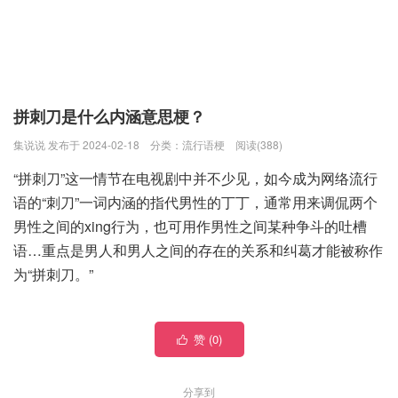
拼刺刀是什么内涵意思梗？
集说说 发布于 2024-02-18
分类：
流行语梗
阅读(388)
“拼刺刀”这一情节在电视剧中并不少见，如今成为网络流行
语的“刺刀”一词内涵的指代男性的丁丁，通常用来调侃两个
男性之间的xing行为，也可用作男性之间某种争斗的吐槽
语…重点是男人和男人之间的存在的关系和纠葛才能被称作
为“拼刺刀。”
赞 (
0
)

分享到