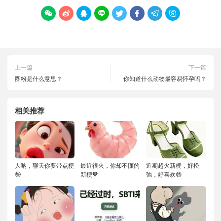








上一篇
下一篇
圈粉是什么意思？
你知道什么动物最容易怀孕吗？
相关推荐
人呐，聊天你要带点梗
最近很火，你却不懂的
近期超火新梗，好松
🤪
新梗🧡
弛，好喜欢😄