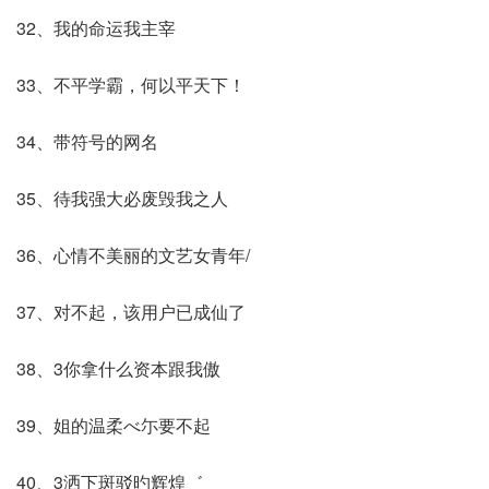
32、我的命运我主宰
33、不平学霸，何以平天下！
34、带符号的网名
35、待我强大必废毁我之人
36、心情不美丽的文艺女青年/
37、对不起，该用户已成仙了
38、3你拿什么资本跟我傲
39、姐的温柔べ尓要不起
40、3洒下斑驳旳辉煌゛