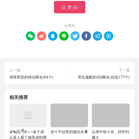
赞 (
0
)

分享到








上一篇
下一篇
智障类型的情侣网名(64个)
男生最酷的QQ网名(优选177个)
相关推荐
ℒᎭℯ⃝宝ཀོོ࿐˶⍤改个🥀
改个不好惹的微信名🦍
以茶叶取小名，好听到
让某人看了难受🥀的网
爆🤙