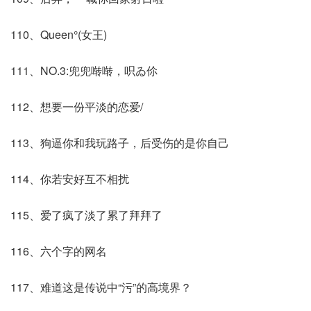
110、Queen°(女王)
111、NO.3:兜兜啭啭，呮ゐ伱
112、想要一份平淡的恋爱/
113、狗逼你和我玩路子，后受伤的是你自己
114、你若安好互不相扰
115、爱了疯了淡了累了拜拜了
116、六个字的网名
117、难道这是传说中“污”的高境界？