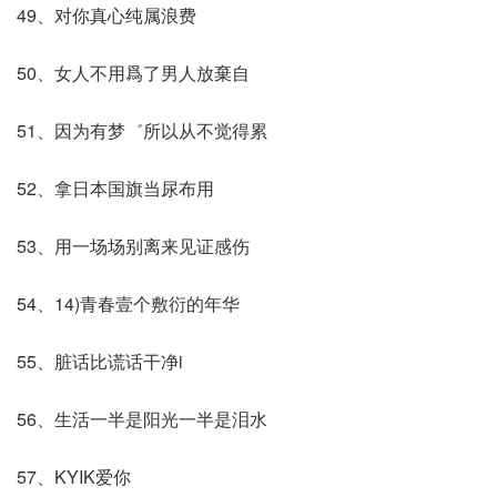
49、对你真心纯属浪费
50、女人不用爲了男人放棄自
51、因为有梦゛所以从不觉得累
52、拿日本国旗当尿布用
53、用一场场别离来见证感伤
54、14)青春壹个敷衍的年华
55、脏话比谎话干净i
56、生活一半是阳光一半是泪水
57、KYIK爱你