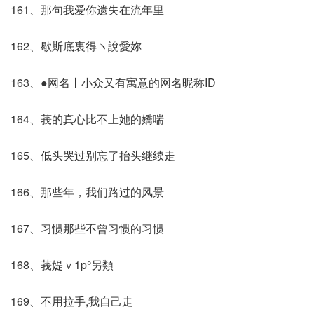
161、那句我爱你遗失在流年里
162、歇斯底裏得ヽ說愛妳
163、●网名丨小众又有寓意的网名昵称ID
164、莪的真心比不上她的嬌喘
165、低头哭过别忘了抬头继续走
166、那些年，我们路过的风景
167、习惯那些不曾习惯的习惯
168、莪媞ｖ1p°另類
169、不用拉手,我自己走