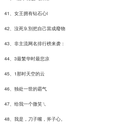
41、女王拥有钻石心i
42、沒死⒐別把自己當成廢物
43、非主流网名排行榜来袭：
44、3最繁华时最悲凉
45、1那时天空的云
46、独处一世的霸气
47、给我一个微笑ㄟ
48、我是，刀子嘴，斧子心。