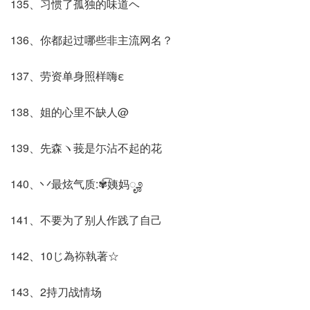
135、习惯了孤独的味道ヘ
136、你都起过哪些非主流网名？
137、劳资单身照样嗨ε
138、姐的心里不缺人@
139、先森ヽ莪是尓沾不起的花
140、丷最炫气质:✾͡姨妈ೄ೨
141、不要为了别人作践了自己
142、10じ為袮執著☆
143、2持刀战情场