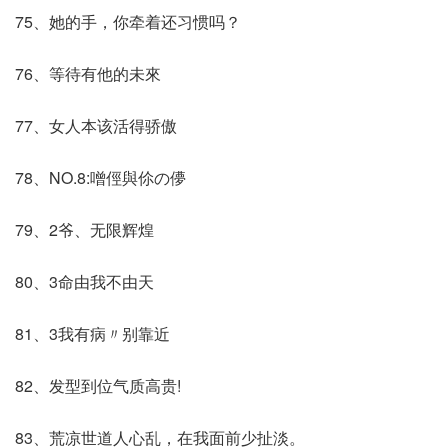
75、她的手，你牵着还习惯吗？
76、等待有他的未來
77、女人本该活得骄傲
78、NO.8:噌俓與伱の儚
79、2爷、无限辉煌
80、3命由我不由天
81、3我有病〃别靠近
82、发型到位气质高贵!
83、荒凉世道人心乱，在我面前少扯淡。