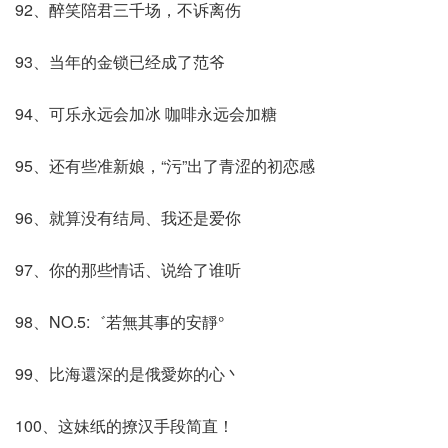
92、醉笑陪君三千场，不诉离伤
93、当年的金锁已经成了范爷
94、可乐永远会加冰 咖啡永远会加糖
95、还有些准新娘，“污”出了青涩的初恋感
96、就算没有结局、我还是爱你
97、你的那些情话、说给了谁听
98、NO.5:゛若無其事的安靜°
99、比海還深的是俄愛妳的心丶
100、这妹纸的撩汉手段简直！