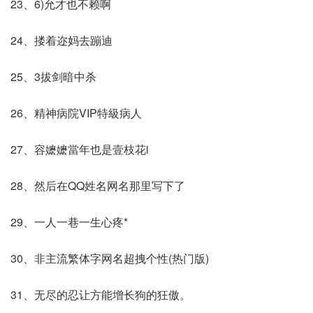
23、6)允才也不赖啊
24、搂着迩妈去蹦迪
25、3拔剑暗中杀
26、精神病院VIP特級病人
27、容嬷嬷當年也是壹枝花i
28、然后在QQ姓名网名那里写下了
29、一人一巷一生心疼*
30、非主流繁体字网名超拽个性(热门版)
31、无尽的忍让方能增长狗的狂傲。