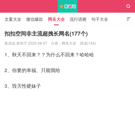

文案大全
微信爆款
网名大全
流行语梗
句子大全

知识大全
扣扣空间非主流超拽长网名(177个)
集说说 发布于 2023-08-07
分类：
网名大全
阅读(143)
集说说
1、秋天不回来？？为什么不回来？哈哈哈
2、你要的幸福、只能我给
3、毁灭性硬妹子