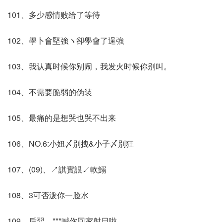
101、多少感情败给了等待
102、學卜會堅強ヽ卻學會了逞強
103、我认真时候你别闹，我发火时候你别叫。
104、不需要脆弱的伪装
105、最痛的是想哭也哭不出来
106、NO.6:小妞〆別拽&小子〆別狂
107、(09)、↗諆實詪↙軟鰯
108、3可否泼你一脸水
109、后羿，***喊你回家射日啦