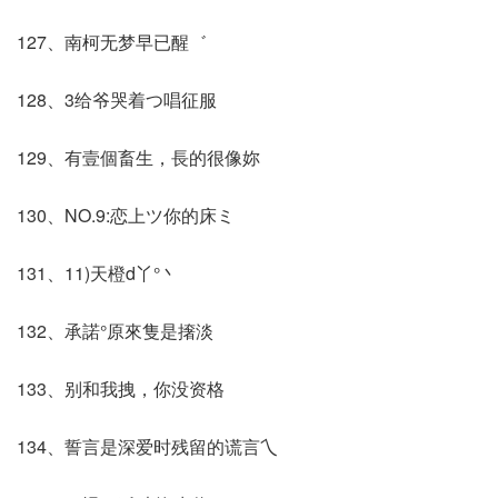
127、南柯无梦早已醒゛
128、3给爷哭着つ唱征服
129、有壹個畜生，長的很像妳
130、NO.9:恋上ツ你的床ミ
131、11)天橙d丫°丶
132、承諾°原來隻是撦淡
133、别和我拽，你没资格
134、誓言是深爱时残留的谎言乀