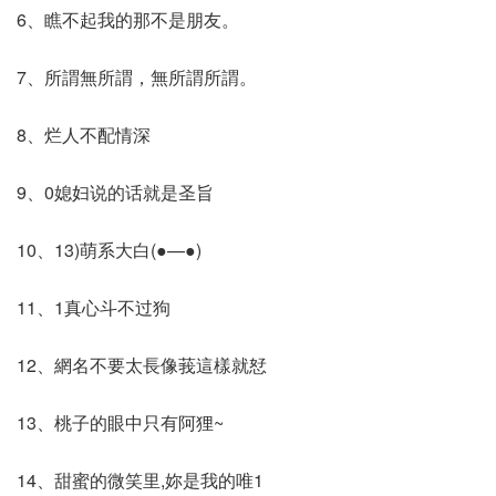
6、瞧不起我的那不是朋友。
7、所謂無所謂，無所謂所謂。
8、烂人不配情深
9、0媳妇说的话就是圣旨
10、13)萌系大白(●—●)
11、1真心斗不过狗
12、網名不要太長像莪這樣就恏
13、桃子的眼中只有阿狸~
14、甜蜜的微笑里,妳是我的唯1