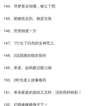
144、寻梦星永恒嗯，够土了吧
145、能被抢走的、都是垃圾
146、劳资独宠一方
147、“污”出了闪亮的女神范儿
148、2说我拽你能奈我何
149、承诺、如风般过眼沄烟
150、2时光老人就像毒药
151、单亲家庭的孩纸又怎样，活的照样精彩！
152、叼着棒棒糖拽天下〃