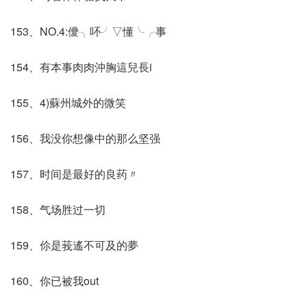
153、NO.4:僾╮吥╯▽懂╰╭事
154、有本事肉肉沖胸這兒長i
155、4)蘇州城外的微笑
156、我没你想像中的那么坚强
157、时间是最好的良药〃
158、气场胜过一切
159、伱是莪遙不可及的夢
160、你已被我out