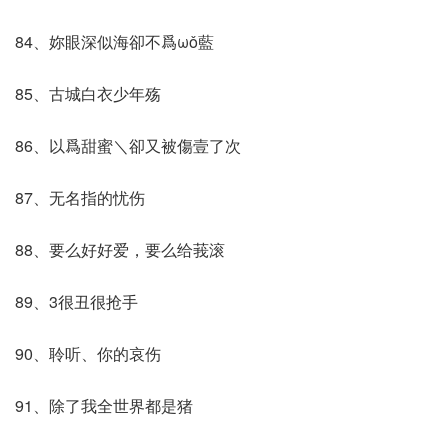
84、妳眼深似海卻不爲ωǒ藍
85、古城白衣少年殇
86、以爲甜蜜＼卻又被傷壹了次
87、无名指的忧伤
88、要么好好爱，要么给莪滚
89、3很丑很抢手
90、聆听、你的哀伤
91、除了我全世界都是猪