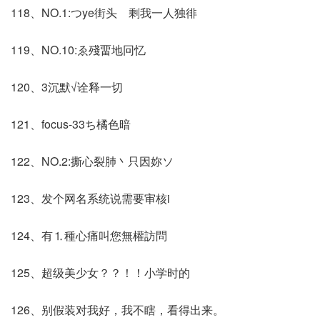
118、NO.1:つye街头ゞ剩我一人独徘
119、NO.10:ゑ殘畱地冋忆
120、3沉默√诠释一切
121、focus-33ち橘色暗
122、NO.2:撕心裂肺丶只因妳ソ
123、发个网名系统说需要审核i
124、有⒈種心痛叫您無權訪問
125、超级美少女？？！！小学时的
126、别假装对我好，我不瞎，看得出来。