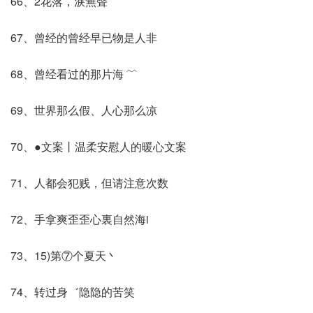
66、2花落，淚無聲
67、曾经的曾经早已物是人非
68、曾经看过的那片海 ﹌
69、世界那么假、人心那么凉
70、●文案丨温柔安慰人的暖心文案
71、人都会犯贱，但请注意次数
72、手拿爽歪歪心裏自然海i
73、15)第⑦个夏天丶
74、转过身゛隐隐的苦笑