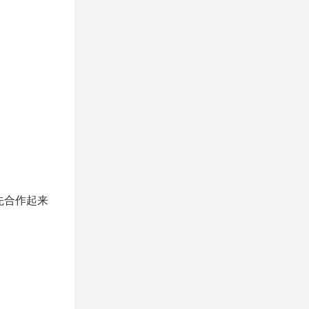
。
先合作起来