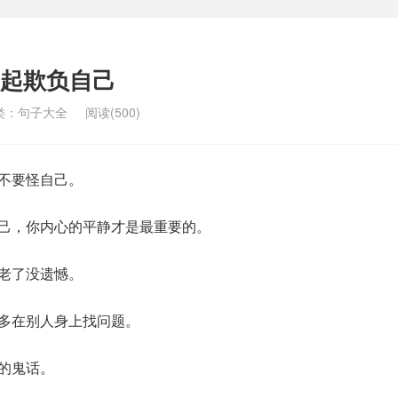
起欺负自己
类：
句子大全
阅读(500)
就不要怪自己。
自己，你内心的平静才是最重要的。
，老了没遗憾。
要多在别人身上找问题。
福的鬼话。