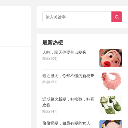

最新热梗
人呐，聊天你要带点梗🤪
阅读(109)
最近很火，你却不懂的新梗🧡
阅读(151)
近期超火新梗，好松弛，好喜
欢😄
阅读(147)
偷偷背梗，做最有梗的女人