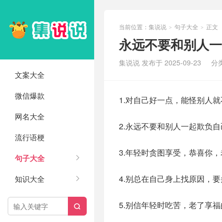
当前位置：
集说说
句子大全
正文
>
>
永远不要和别人一
集说说 发布于 2025-09-23
分
文案大全
微信爆款
1.对自己好一点，能怪别人
网名大全
2.永远不要和别人一起欺负
流行语梗
3.年轻时贪图享受，恭喜你
句子大全
4.别总在自己身上找原因，
知识大全
5.别信年轻时吃苦，老了享
