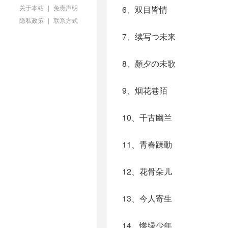
关于本站
|
免责声明
6、双目皆情
隐私政策
|
联系方式
7、续写つ未来
8、顏夕の未歌
9、烟花巷陌
10、千古幽兰
11、青春躁動
12、花骨朵儿
13、今人寄生
14、惨绿少年