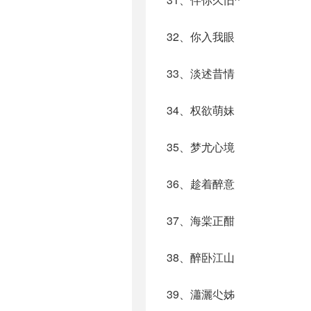
32、你入我眼
33、淡述昔情
34、权欲萌妹
35、梦尤心境
36、趁着醉意
37、海棠正酣
38、醉卧江山
39、瀟灑尐姊