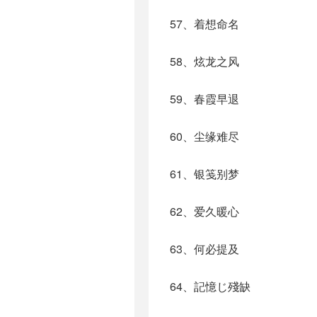
57、着想命名
58、炫龙之风
59、春霞早退
60、尘缘难尽
61、银笺别梦
62、爱久暖心
63、何必提及
64、記憶じ殘缺