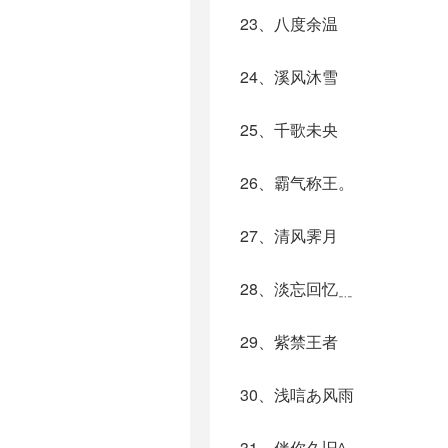
23、八度余温
24、溪风沐雪
25、千歌未央
26、霸气称王。
27、清风霁月
28、淡忘回忆﹎
29、紫禁王者
30、浅唁あ风雨
31、伴你久旧^