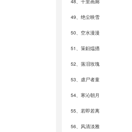
48、十里画廊
49、绝尘映雪
50、空水漫漫
51、筙鈤煴揂
52、落泪玫瑰
53、虐尸者童
54、寒沁朝月
55、若即若离
56、风清淡雅