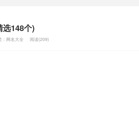
选148个)
类：
网名大全
阅读(209)