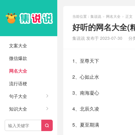
当前位置：
集说说
网名大全
正文
>
>
好听的网名大全(精
集说说 发布于 2023-07-30
分
文案大全
微信爆款
1、至尊天下
网名大全
2、心如止水
流行语梗
3、南海凝心
句子大全
4、北辰久凌
知识大全
5、夏至期满
