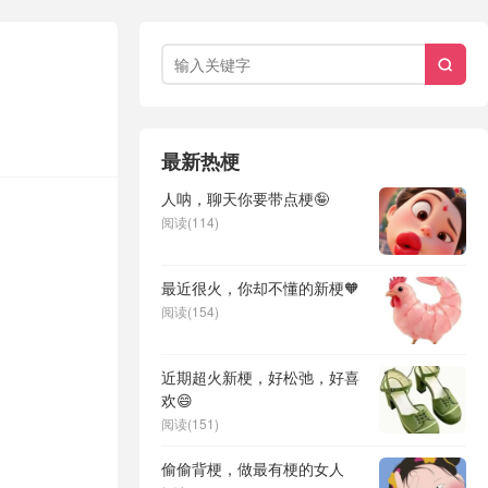

最新热梗
人呐，聊天你要带点梗🤪
阅读(114)
最近很火，你却不懂的新梗🧡
阅读(154)
近期超火新梗，好松弛，好喜
欢😄
阅读(151)
偷偷背梗，做最有梗的女人