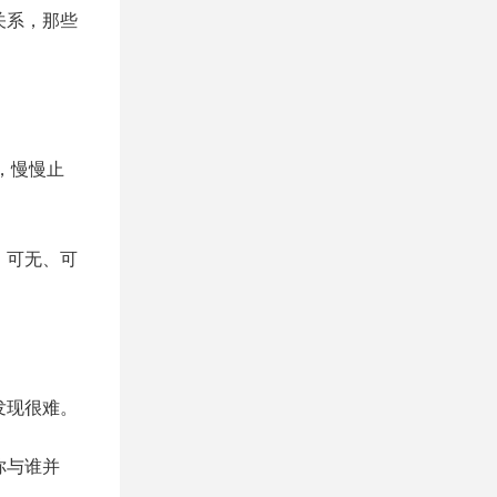
关系，那些
，慢慢止
、可无、可
发现很难。
你与谁并