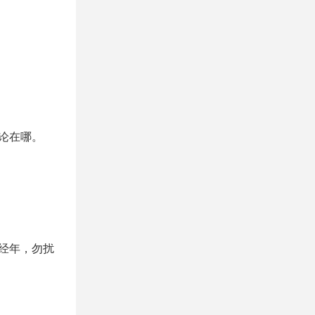
论在哪。
经年，勿扰