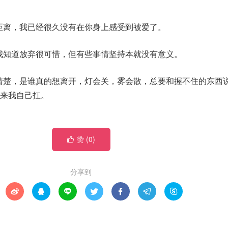
的距离，我已经很久没有在你身上感受到被爱了。
，我知道放弃很可惜，但有些事情坚持本就没有意义。
我清楚，是谁真的想离开，灯会关，雾会散，总要和握不住的东西
来我自己扛。
赞 (
0
)

分享到






