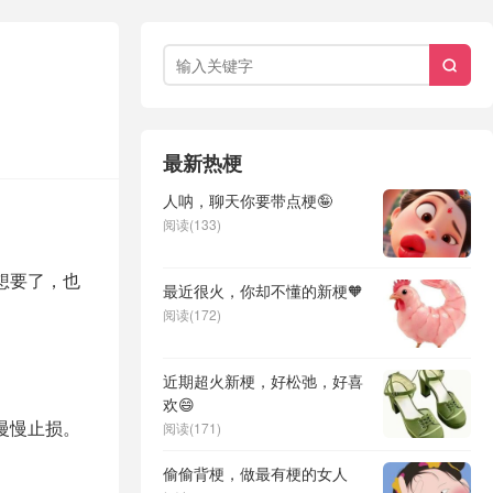

最新热梗
人呐，聊天你要带点梗🤪
阅读(133)
想要了，也
最近很火，你却不懂的新梗🧡
阅读(172)
。
近期超火新梗，好松弛，好喜
欢😄
慢慢止损。
阅读(171)
偷偷背梗，做最有梗的女人
。