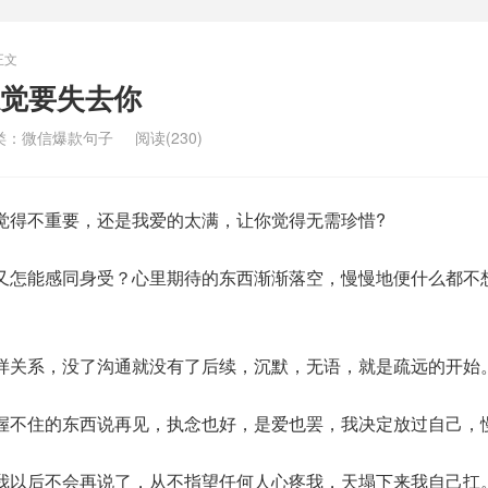
正文
觉要失去你
类：
微信爆款句子
阅读(230)
觉得不重要，还是我爱的太满，让你觉得无需珍惜?
又怎能感同身受？心里期待的东西渐渐落空，慢慢地便什么都不
样关系，没了沟通就没有了后续，沉默，无语，就是疏远的开始
握不住的东西说再见，执念也好，是爱也罢，我决定放过自己，
我以后不会再说了，从不指望任何人心疼我，天塌下来我自己扛