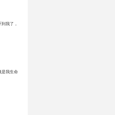
吓到我了，
概是我生命
。