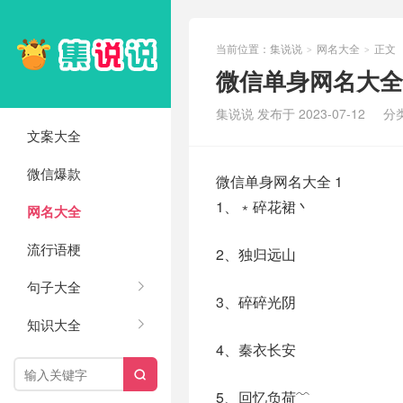
当前位置：
集说说
网名大全
正文
>
>
微信单身网名大全(
集说说 发布于 2023-07-12
分
文案大全
微信爆款
微信单身网名大全 1
1、﹡碎花裙丶
网名大全
流行语梗
2、独归远山
句子大全
3、碎碎光阴
知识大全
4、秦衣长安

5、回忆负荷﹌