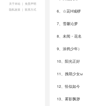
关于本站
|
免责声明
隐私政策
|
联系方式
6、☆茈H城椤
7、雪馨沁梦
8、未闻・花名
9、涂鸦少年）
10、阳光正好
11、拽萌少女ω
12、恰似如今
13、雾影飘渺