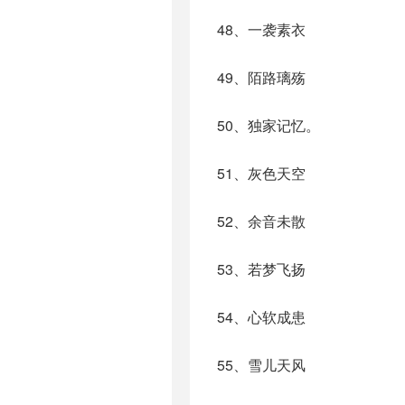
48、一袭素衣
49、陌路璃殇
50、独家记忆。
51、灰色天空
52、余音未散
53、若梦飞扬
54、心软成患
55、雪儿天风