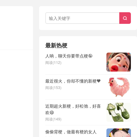

最新热梗
人呐，聊天你要带点梗🤪
阅读(112)
最近很火，你却不懂的新梗🧡
阅读(153)
近期超火新梗，好松弛，好喜
欢😄
阅读(149)
偷偷背梗，做最有梗的女人