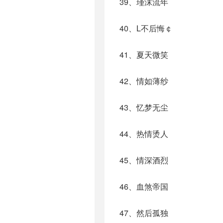
39、瑾沫流年
40、L不后悔￠
41、夏天微笑
42、情如薄纱
43、忆梦无尘
44、热情烫人
45、情深酒烈
46、血煞帝国
47、然后孤独