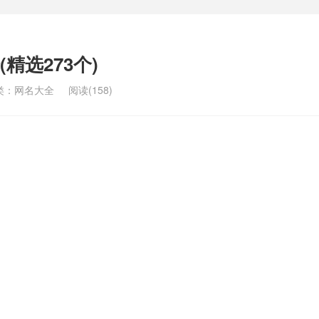
精选273个)
类：
网名大全
阅读(158)