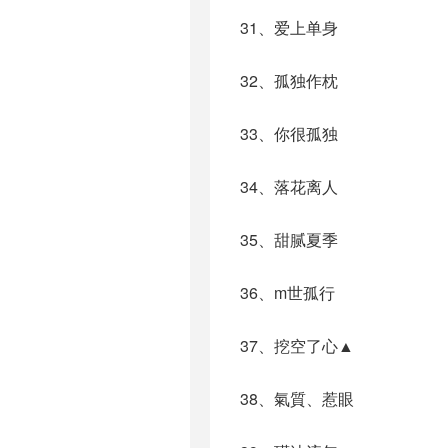
31、爱上单身
32、孤独作枕
33、你很孤独
34、落花离人
35、甜腻夏季
36、m世孤行
37、挖空了心▲
38、氣質、惹眼