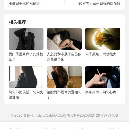
刚做完手术的祝福语
80岁老人家生日祝福语简短
相关推荐
脱口秀里杀疯了的爆梗
人总要和不属于自己的
句子虽短，后劲很大
金句
东西说再见
句句不提失望，句句失
清醒而不烂俗的置顶句
字字凉薄，句句心疼
望透顶
子
© 2026
集说说
(JishuOshuO.Com)
鄂ICP备2020022128号
站点地图