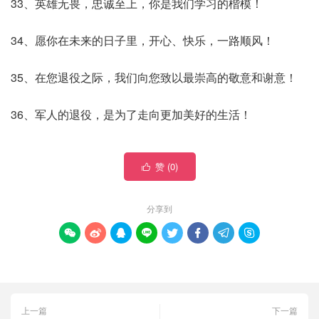
33、英雄无畏，忠诚至上，你是我们学习的楷模！
34、愿你在未来的日子里，开心、快乐，一路顺风！
35、在您退役之际，我们向您致以最崇高的敬意和谢意！
36、军人的退役，是为了走向更加美好的生活！
赞 (
0
)

分享到








上一篇
下一篇