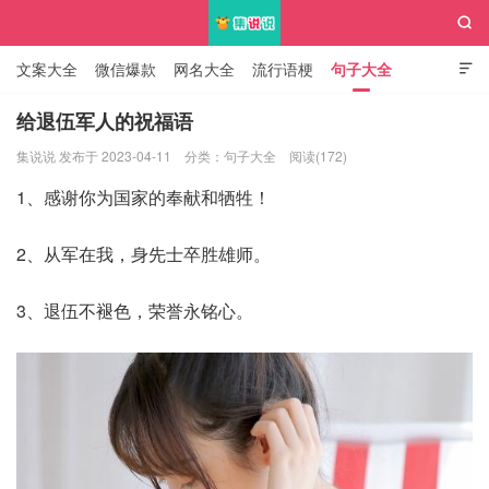

文案大全
微信爆款
网名大全
流行语梗
句子大全

知识大全
给退伍军人的祝福语
集说说 发布于 2023-04-11
分类：
句子大全
阅读(172)
集说说
1、感谢你为国家的奉献和牺牲！
2、从军在我，身先士卒胜雄师。
3、退伍不褪色，荣誉永铭心。