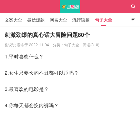

文案大全
微信爆款
网名大全
流行语梗
句子大全

知识大全
刺激劲爆的真心话大冒险问题80个
集说说 发布于 2022-11-04
分类：
句子大全
阅读(310)
集说说
1.平时喜欢什么？
2.女生只要长的不丑都可以睡吗？
3.最喜欢的电影是？
4.你每天都会换内裤吗？