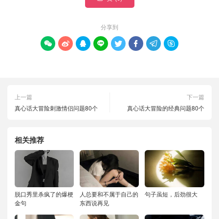
分享到








上一篇
下一篇
真心话大冒险刺激情侣问题80个
真心话大冒险的经典问题80个
相关推荐
脱口秀里杀疯了的爆梗
人总要和不属于自己的
句子虽短，后劲很大
金句
东西说再见