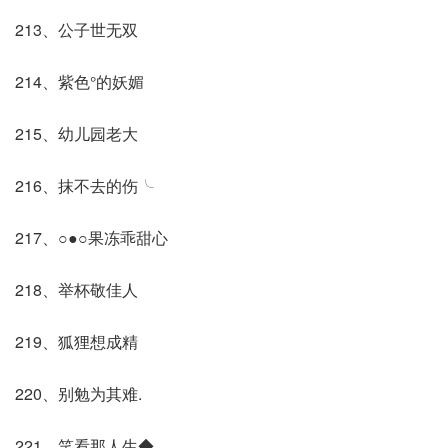
213、公子世无双
214、紫色°的妖媚
215、幼儿园老大
216、抹不去的伤╰
217、○●○果冻乖甜心
218、举杯敬佳人
219、狐狸想成精
220、别勉为其难.
221、笑看那人生◆