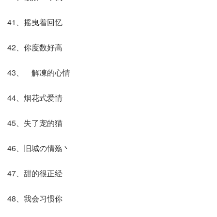
41、摇曳着回忆
42、你度数好高
43、ゞ解凍的心情
44、烟花式爱情
45、失了宠的猫
46、旧城の情殇丶
47、甜的很正经
48、我会习惯你