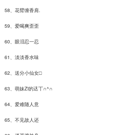
58、花臂缠香肩.
59、爱喝爽歪歪
60、眼泪忍一忍
61、淡淡香水味
62、送分小仙女□
63、萌妹Ζī的迗丅∩^∩
64、爱难随人意
65、不见故人还