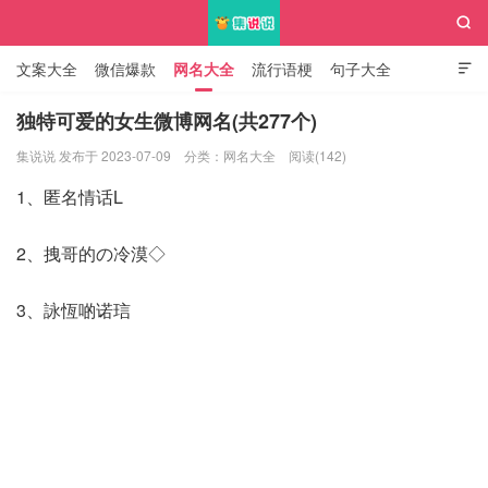

文案大全
微信爆款
网名大全
流行语梗
句子大全

知识大全
独特可爱的女生微博网名(共277个)
集说说 发布于 2023-07-09
分类：
网名大全
阅读(142)
集说说
1、匿名情话L
2、拽哥的の冷漠◇
3、詠恆啲诺琂