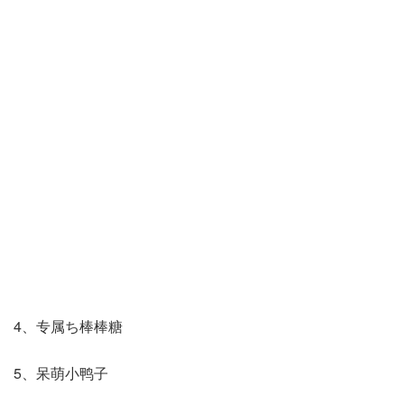
4、专属ち棒棒糖
5、呆萌小鸭子