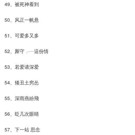
49、被死神看到
50、风正一帆悬
51、可爱多又多
52、厮守╭┈這份情
53、若爱请深爱
54、矮丑土穷怂
55、深雨燕紛飛
56、眨几次眼睛
57、下一站 思念