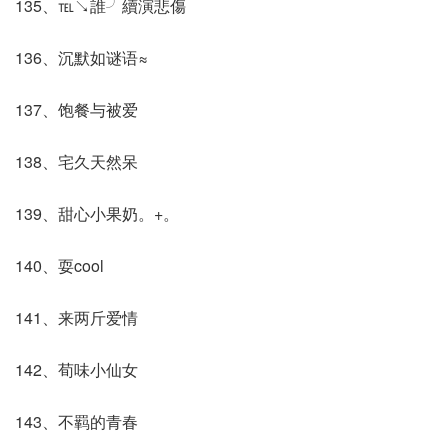
135、℡↘誰╯續演悲傷
136、沉默如谜语≈
137、饱餐与被爱
138、宅久天然呆
139、甜心小果奶。+。
140、耍cool
141、来两斤爱情
142、荀味小仙女
143、不羁的青春