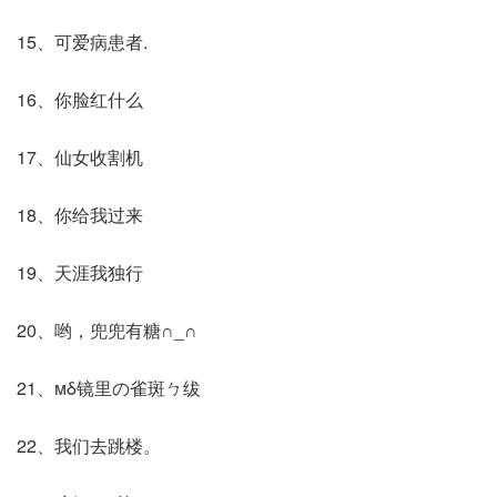
15、可爱病患者.
16、你脸红什么
17、仙女收割机
18、你给我过来
19、天涯我独行
20、哟，兜兜有糖∩_∩
21、мδ镜里の雀斑ㄅ绂
22、我们去跳楼。