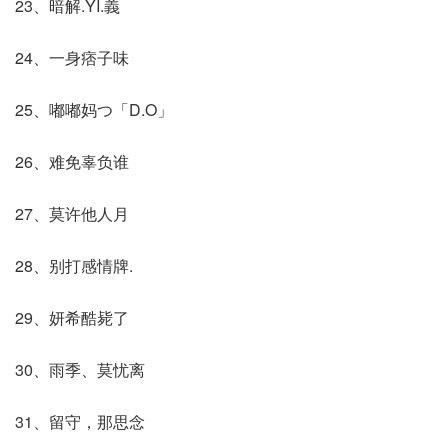
23、暗解.YI.義
24、一身痞子味
25、嘟嘟妈つ「D.O」
26、难免辜负谁
27、莫许他人月
28、别打感情牌.
29、妍希酷毙了
30、雨季、莫忧离
31、留守，那思念