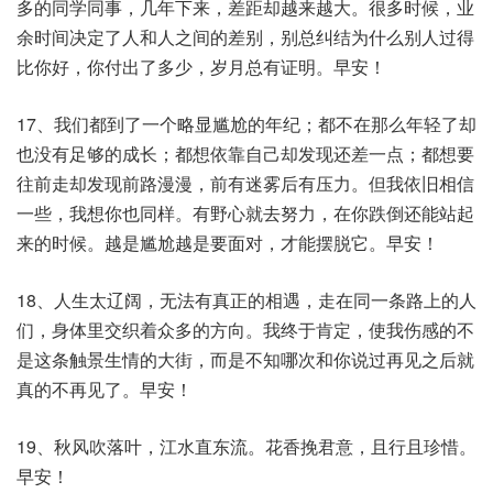
多的同学同事，几年下来，差距却越来越大。很多时候，业
余时间决定了人和人之间的差别，别总纠结为什么别人过得
比你好，你付出了多少，岁月总有证明。早安！
17、我们都到了一个略显尴尬的年纪；都不在那么年轻了却
也没有足够的成长；都想依靠自己却发现还差一点；都想要
往前走却发现前路漫漫，前有迷雾后有压力。但我依旧相信
一些，我想你也同样。有野心就去努力，在你跌倒还能站起
来的时候。越是尴尬越是要面对，才能摆脱它。早安！
18、人生太辽阔，无法有真正的相遇，走在同一条路上的人
们，身体里交织着众多的方向。我终于肯定，使我伤感的不
是这条触景生情的大街，而是不知哪次和你说过再见之后就
真的不再见了。早安！
19、秋风吹落叶，江水直东流。花香挽君意，且行且珍惜。
早安！