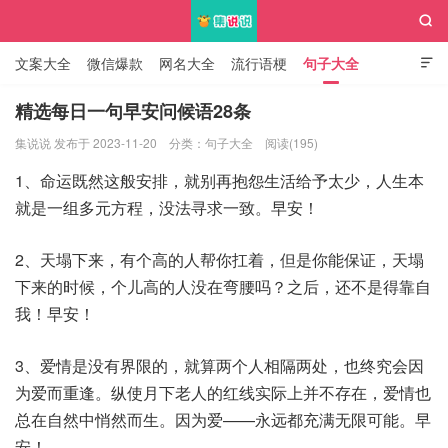

文案大全
微信爆款
网名大全
流行语梗
句子大全

知识大全
精选每日一句早安问候语28条
集说说 发布于 2023-11-20
分类：
句子大全
阅读(195)
集说说
1、命运既然这般安排，就别再抱怨生活给予太少，人生本
就是一组多元方程，没法寻求一致。早安！
2、天塌下来，有个高的人帮你扛着，但是你能保证，天塌
下来的时候，个儿高的人没在弯腰吗？之后，还不是得靠自
我！早安！
3、爱情是没有界限的，就算两个人相隔两处，也终究会因
为爱而重逢。纵使月下老人的红线实际上并不存在，爱情也
总在自然中悄然而生。因为爱——永远都充满无限可能。早
安！