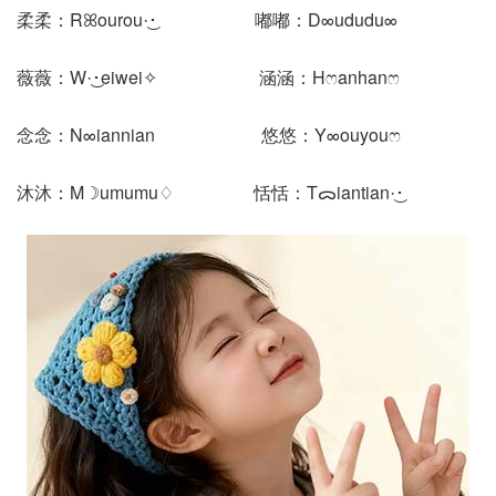
柔柔：Rꕤourou·͜･ 嘟嘟：D∞ududu∞
薇薇：W·͜･eiwei✧ 涵涵：Hෆanhanෆ
念念：N∞iannian 悠悠：Y∞ouyouෆ
沐沐：M☽umumu♢ 恬恬：Tᯅiantian·͜･