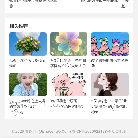
你抑郁个锤子，被这段话骂醒了
用你的姓氏改一个昵称（可爱
🤬
版）
相关推荐
以茶叶取小名，好听到
🦩༉ꦿ໊ 比水还干净的四
改个癫癫的微信群名称
爆🤙
字网名*˚𑁍ࠬܓ˚太迷人了
🦍
໑ຼₒ₂₆᭄じএve͇给心上人এ᭄
༄℘⃝🥀改个萌萌
ꦿℒℴѵℯ改个一辈子˚🧡
的特殊ഒᩚ࿐备注
ฅ՞••՞ฅ的の网名昵称
ܓ˚清净࿐的ꦾᩚ微信昵
¹³¹⁴ᬽ࿙ུ
称🧡
© 2026
集说说
(JishuOshuO.Com)
鄂ICP备2020022128号
站点地图