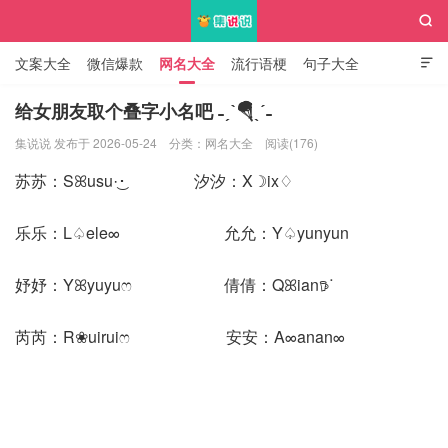

文案大全
微信爆款
网名大全
流行语梗
句子大全

知识大全
给女朋友取个叠字小名吧 ˗ˏˋ🪂ˎˊ˗
集说说 发布于 2026-05-24
分类：
网名大全
阅读(176)
集说说
苏苏：Sꕤusu·͜･ 汐汐：X☽ix♢
乐乐：L♤ele∞ 允允：Y♤yunyun
妤妤：Yꕤyuyuෆ 倩倩：Qꕤian𖠚ᐝ
芮芮：R❀uiruiෆ 安安：A∞anan∞