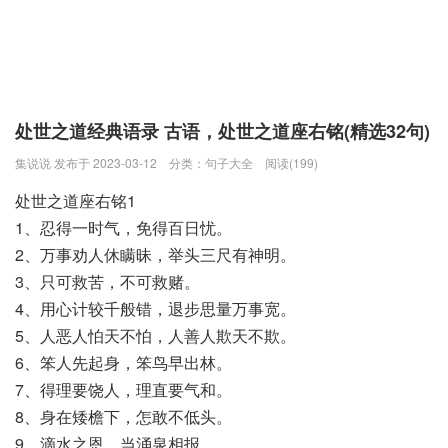
处世之道经典语录 古语，处世之道座右铭(精选32句)
集说说 发布于 2023-03-12
分类：
句子大全
阅读(199)
处世之道座右铭1
1、忍得一时气，免得百日忧。
2、万事劝人休瞒昧，举头三尺有神明。
3、只可救苦，不可救赌。
4、用心计较千般错，退步思量万事宽。
5、人恶人怕天不怕，人善人欺天不欺。
6、笨人先起身，笨鸟早出林。
7、得理要饶人，理直要气和。
8、身在矮檐下，怎敢不低头。
9、滴水之恩，当涌泉相报。