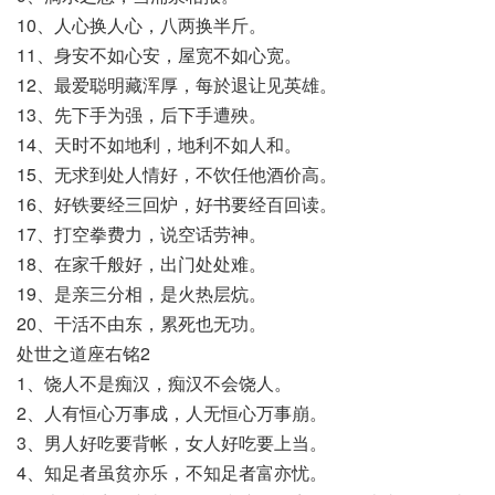
10、人心换人心，八两换半斤。
11、身安不如心安，屋宽不如心宽。
12、最爱聪明藏浑厚，每於退让见英雄。
13、先下手为强，后下手遭殃。
14、天时不如地利，地利不如人和。
15、无求到处人情好，不饮任他酒价高。
16、好铁要经三回炉，好书要经百回读。
17、打空拳费力，说空话劳神。
18、在家千般好，出门处处难。
19、是亲三分相，是火热层炕。
20、干活不由东，累死也无功。
处世之道座右铭2
1、饶人不是痴汉，痴汉不会饶人。
2、人有恒心万事成，人无恒心万事崩。
3、男人好吃要背帐，女人好吃要上当。
4、知足者虽贫亦乐，不知足者富亦忧。