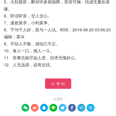
5、大肚能容，断却许多烦恼障，笑容可掬，结成无量欢喜
缘。
6、听话听音，交人交心。
7、速效莫求，小利莫争。
8、宁与千人好，莫与一人仇。时间：2019-08-20 03:06:23
编辑：霍兴
9、不怕人不敬，就怕己不正。
10、食人一口，报人一斗。
11、世事岂能尽如人意，但求无愧於心。
12、人无远虑，必有近忧。
赞 (
0
)

分享到







