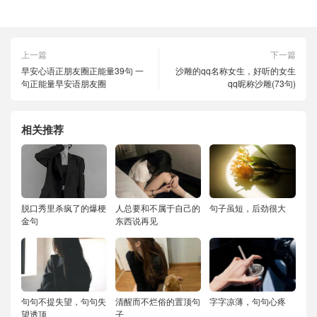
上一篇
下一篇
早安心语正朋友圈正能量39句 一
沙雕的qq名称女生，好听的女生
句正能量早安语朋友圈
qq昵称沙雕(73句)
相关推荐
脱口秀里杀疯了的爆梗
人总要和不属于自己的
句子虽短，后劲很大
金句
东西说再见
句句不提失望，句句失
清醒而不烂俗的置顶句
字字凉薄，句句心疼
望透顶
子