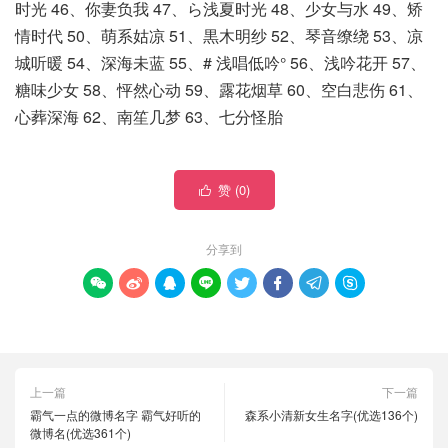
时光 46、你妻负我 47、ら浅夏时光 48、少女与水 49、矫
情时代 50、萌系姑凉 51、黒木明纱 52、琴音缭绕 53、凉
城听暖 54、深海未蓝 55、# 浅唱低吟° 56、浅吟花开 57、
糖味少女 58、怦然心动 59、露花烟草 60、空白悲伤 61、
心葬深海 62、南笙几梦 63、七分怪胎
赞 (
0
)

分享到








上一篇
下一篇
霸气一点的微博名字 霸气好听的
森系小清新女生名字(优选136个)
微博名(优选361个)