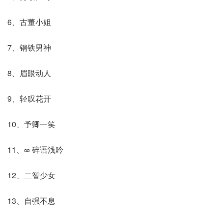
6、古董小姐
7、钢铁男神
8、眉眼动人
9、轻叹花开
10、予卿一笑
11、∞ 碎语浅吟
12、二智少女
13、自强不息