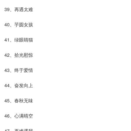
39、再遇太难
40、芋圆女孩
41、绿眼睛猫
42、拾光慰惊
43、终于爱情
44、奋发向上
45、春秋无味
46、心满晴空
47、再难遇我