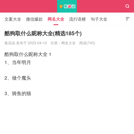

文案大全
微信爆款
网名大全
流行语梗
句子大全

知识大全
酷狗取什么昵称大全(精选185个)
集说说 发布于 2023-04-10
分类：
网名大全
阅读(743)
集说说
酷狗取什么昵称大全 1
1、当年明月
2、做个魔头
3、骑鱼的猫