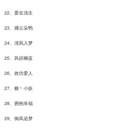
22、爱在浅生
23、捕云朵鸭
24、清风入梦
25、风掠幽蓝
26、效仿爱人
27、糖丶小妖
28、拥抱幸福
29、御风追梦