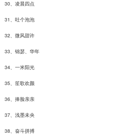
30、凌晨四点
31、吐个泡泡
32、微风甜许
33、锦瑟、华年
34、一米阳光
35、笙歌欢颜
36、捧脸亲亲
37、浅墨未央
38、奋斗拼搏