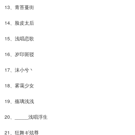
13、青苔蔓街
14、脸皮太后
15、浅唱恋歌
16、岁印斑驳
17、沫小兮丶
18、雾霭少女
19、殇璃浅浅
20、_____浅唱浮生
21、狂舞ギ炫尊