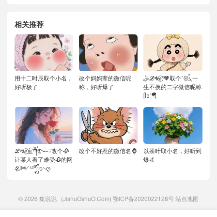
相关推荐
用十二时辰取个小名，
改个妈妈辈的微信昵
🤹ℒᎭℯ⃝“🧡取个˚𑁍ࠬܓ一
好听极了
称，好听爆了
生不换的二字微信昵称
ᥫᦱᐝ🪂
ℒᎭℯ⃝宝ཀོོ࿐˶⍤改个🥀
改个不好惹的微信名🦍
以茶叶取小名，好听到
让某人看了难受🥀的网
爆🤙
名༻⁵²⁰ᬽ࿙ღ
© 2026
集说说
(JishuOshuO.Com)
鄂ICP备2020022128号
站点地图