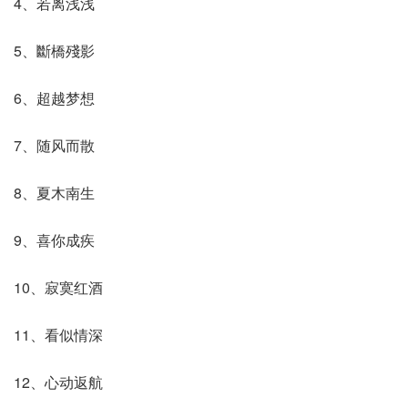
4、若离浅浅
5、斷橋殘影
6、超越梦想
7、随风而散
8、夏木南生
9、喜你成疾
10、寂寞红酒
11、看似情深
12、心动返航