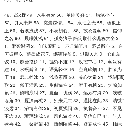
48、战<野 49、来生有梦 50、单纯美好 51、蜡笔小心
52、良人未归 53、窝囊感情。 54、永恒之光 55、板板正
正 56、若溪浅浅 57、不忘初心。 58、故态复萌 59、信仰
之名 60、晨曦浅浅 61、孤身浪子 酷狗取什么昵称大全 3
1、醉袭湘酒 2、仙味萝莉 3、养只猫吧 4、酒曾醉心 5、奈
何彼岸 6、落墨成花 7、蝶舞轻盈 8、过期关系 9、心正意
诚 10、超会撒娇 11、捱穷不难 12、疾控中心 13、萌婲有
紸 14、水瓶鲸鱼 15、语落轻弦 16、空庭碎烟 17、胜者为
王 18、君非梓沐 19、浅妆素颜 20、冷心为帝 21、浅唱[璃]
歌 22、俗了清风 23、乖僻猫性 24、兜里有糖 25、笑靥如
蘤 26、娇喘浪叫 27、夏至ゝ忧伤 28、远方有海 29、残破
墙角 30、夏沫南栀 31、别来无恙 32、逗比在此 33、清微°
淡远 34、浓情有你 35、初夏浅阳 36、执着奋斗 37、不见
不念 38、琉璃浅浅 39、风也温柔 40、坚信自已 41、討人
歡喜 42、一朵野菊 43、熟到陌路 44、娇宠成性 45、柚绿