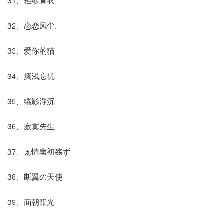
31、轻纱青衣
32、恋恋风尘.
33、爱你的猫
34、搁浅忘忧
35、绻影浮沉
36、寂寞先生
37、ぁ情窦初殇ず
38、断翼の天使
39、面朝阳光