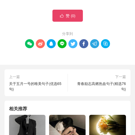
赞 (
0
)

分享到








上一篇
下一篇
关于五月一号的唯美句子(优选65
青春励志高燃热血句子(精选76
句)
句)
相关推荐