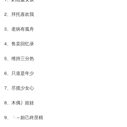
2、拜托喜欢我
3、老病有孤舟
4、售卖回忆录
5、维持三分热
6、只道是年少
7、尽揽少女心
8、木偶丿娃娃
9、╰～妲己終昰精