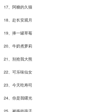
17、阿糖的久猫
18、赴长安观月
19、捧一罐草莓
20、牛奶煮萝莉
21、别抢我大熊
22、可乐味仙女
23、今天吃寿司
24、你是我曙光
25、被殇的孩子