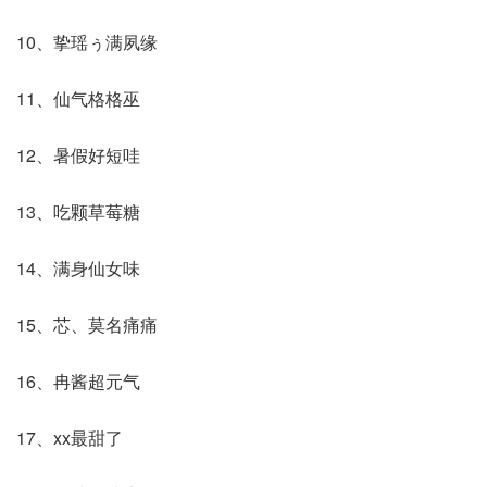
10、挚瑶ぅ满夙缘
11、仙气格格巫
12、暑假好短哇
13、吃颗草莓糖
14、满身仙女味
15、芯、莫名痛痛
16、冉酱超元气
17、xx最甜了