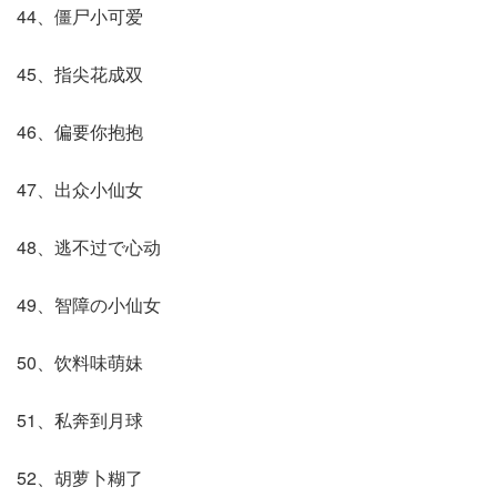
44、僵尸小可爱
45、指尖花成双
46、偏要你抱抱
47、出众小仙女
48、逃不过で心动
49、智障の小仙女
50、饮料味萌妹
51、私奔到月球
52、胡萝卜糊了