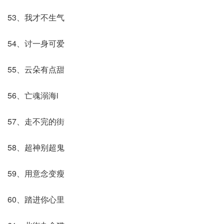
53、我才不生气
54、讨一身可爱
55、云朵有点甜
56、亡魂溺海i
57、走不完的街
58、超神别超鬼
59、用意念变瘦
60、踏进你心里