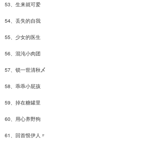
53、生来就可爱
54、丢失的自我
55、少女的医生
56、混沌小肉团
57、锁一世清秋〆
58、乖乖小屁孩
59、掉在糖罐里
60、用心养野狗
61、回首恨伊人〃