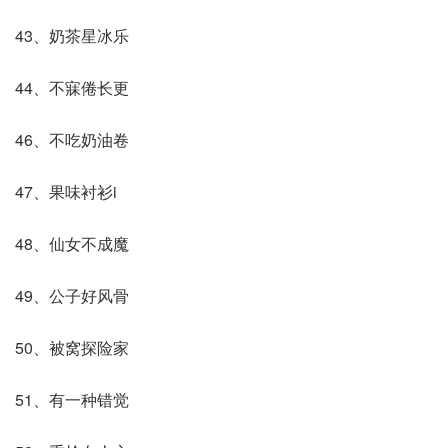
43、奶茶星冰乐
44、不寐倦长更
46、不吃奶油卷
47、果味衬衫i
48、仙女不成魔
49、公子好风骨
50、被窝探险家
51、有一种错觉