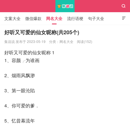

文案大全
微信爆款
网名大全
流行语梗
句子大全

知识大全
好听又可爱的仙女昵称(共205个)
集说说 发布于 2023-05-19
分类：
网名大全
阅读(152)
集说说
好听又可爱的仙女昵称 1
1、容颜╭为谁画
2、烟雨风飘渺
3、第一眼沦陷
4、你可爱的爹．
5、忆昔幕流年