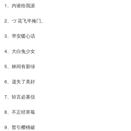
1、内谁给我滚
2、づ 花飞半掩门。
3、早安暖心话
4、大白兔少女
5、林间有新绿
6、遗失了美好
7、轻言必寡信
8、不正经草莓
9、暂引樱桃破