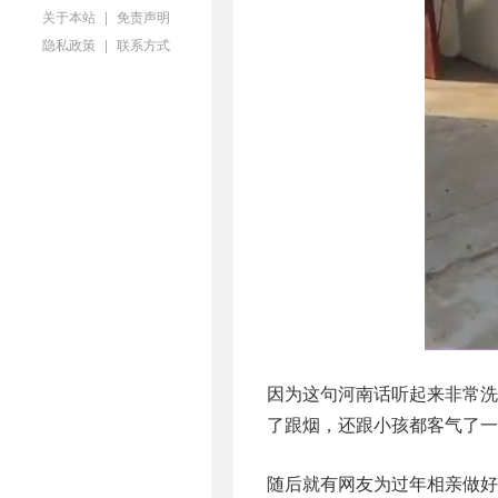
关于本站
|
免责声明
隐私政策
|
联系方式
因为这句河南话听起来非常
了跟烟，还跟小孩都客气了一
随后就有网友为过年相亲做好