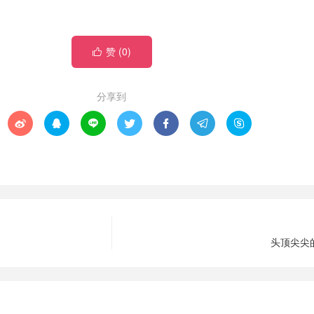
赞 (
0
)

分享到







头顶尖尖