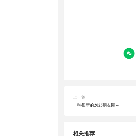

上一篇
一种很新的𝟐𝟎𝟐𝟓朋友圈～
相关推荐