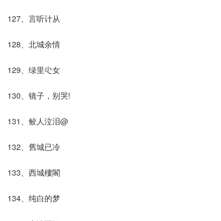
127、言听计从
128、北城余情
129、绿里尐女
130、镜子，别哭!
131、鲛人泣泪@
132、舊城已冷
133、西城樓閣
134、纯白的梦