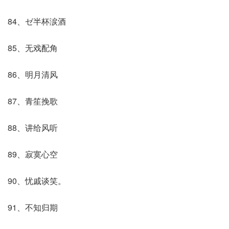
84、ゼ半杯涙酒
85、无戏配角
86、明月清风
87、青笙挽歌
88、讲给风听
89、寂寞心空
90、忧戚谈笑。
91、不知归期