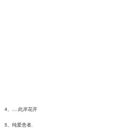
4、.﹏此岸花开ゝ
5、纯爱患者.