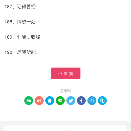
187、记得曾经
188、情绕一处
189、忄酸，収場
190、尽我所能、
赞 (
0
)

分享到







