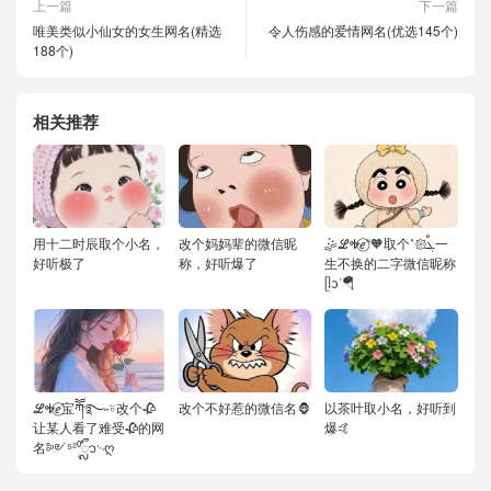
上一篇
下一篇
唯美类似小仙女的女生网名(精选
令人伤感的爱情网名(优选145个)
188个)
相关推荐
用十二时辰取个小名，
改个妈妈辈的微信昵
🤹ℒᎭℯ⃝“🧡取个˚𑁍ࠬܓ一
好听极了
称，好听爆了
生不换的二字微信昵称
ᥫᦱᐝ🪂
ℒᎭℯ⃝宝ཀོོ࿐˶⍤改个🥀
改个不好惹的微信名🦍
以茶叶取小名，好听到
让某人看了难受🥀的网
爆🤙
名༻⁵²⁰ᬽ࿙ღ