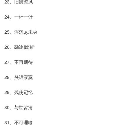
23、旧街凉风
24、一计一计
25、浮沉ぁ未央
26、融冰似泪°
27、不再期待
28、哭诉寂寞
29、残伤记忆
30、与世皆清
31、不可理喻