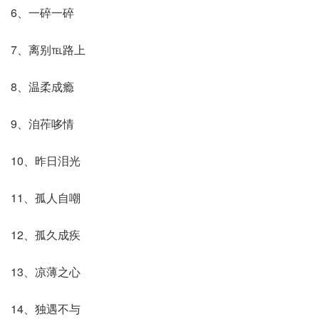
6、一碎一碎
7、离别℡路上
8、温柔成瘾
9、洎莋哆情
10、昨日泪光
11、孤人自嘲
12、孤久成疾
13、凉薄之心
14、独遇不与