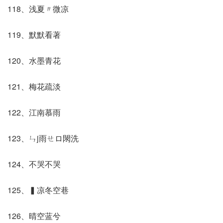
118、浅夏〃微凉
119、默默看著
120、水墨青花
121、梅花疏淡
122、江南慕雨
123、ㄣj雨ㄝロ閖洗
124、不哭不哭
125、▍凉冬空巷
126、晴空蓝兮