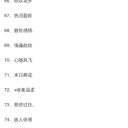
66、轻叹花开
67、热泪盈眶
68、败给感情.
69、傀儡娃娃
70、心随风飞
71、末日葬花
72、※收集温柔
73、那些过往。
74、故人依偎