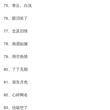
75、青丘。白浅
76、眼泪笑了
77、念及旧情
78、画眉如黛
79、用尽热情
80、了了无期
81、渐失月色
82、心碎网名
83、信箱空了