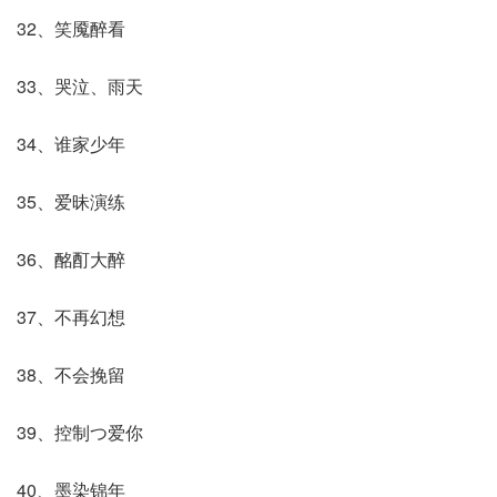
32、笑魇醉看
33、哭泣、雨天
34、谁家少年
35、爱昧演练
36、酩酊大醉
37、不再幻想
38、不会挽留
39、控制つ爱你
40、墨染锦年