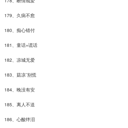
178、断情戒爱
179、久病不愈
180、痴心错付
181、童话=谎话
182、凉城无爱
183、菇凉ˉ别慌
184、晚没有安
185、离人不送
186、心酸绊泪