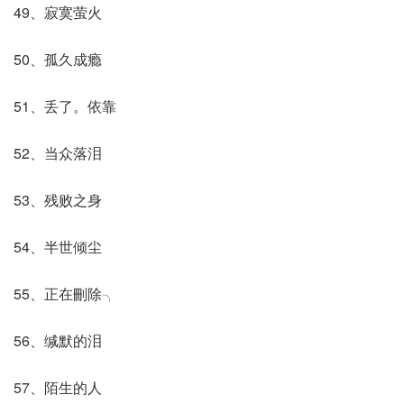
49、寂寞萤火
50、孤久成瘾
51、丢了。依靠
52、当众落泪
53、残败之身
54、半世倾尘
55、正在刪除╮
56、缄默的泪
57、陌生的人