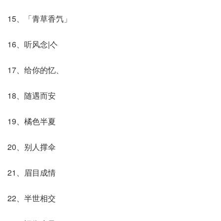
15、「青草香氕」
16、听风念|亽
17、给你的忆、
18、随遇而安
19、橘色半夏
20、别人撑伞
21、眉目成情
22、半世相交