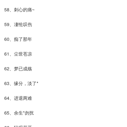
58、刺心的痛~
59、凄怆叹伤
60、痴了那年
61、尘世苍凉
62、梦已成殇
63、缘分，淡了*
64、进退两难
65、余生*勿扰