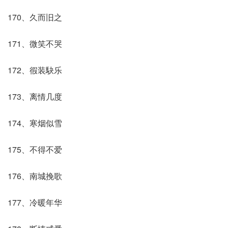
170、久而旧之
171、微笑不哭
172、徦装駃乐
173、离情几度
174、寒烟似雪
175、不得不爱
176、南城挽歌
177、冷暖年华