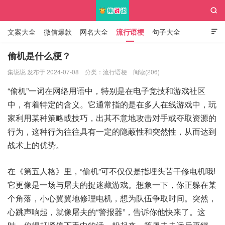

文案大全
微信爆款
网名大全
流行语梗
句子大全

知识大全
偷机是什么梗？
集说说 发布于 2024-07-08
分类：
流行语梗
阅读(206)
集说说
“偷机”一词在网络用语中，特别是在电子竞技和游戏社区
中，有着特定的含义。它通常指的是在多人在线游戏中，玩
家利用某种策略或技巧，出其不意地攻击对手或夺取资源的
行为，这种行为往往具有一定的隐蔽性和突然性，从而达到
战术上的优势。
在《第五人格》里，“偷机”可不仅仅是指埋头苦干修电机哦!
它更像是一场与屠夫的捉迷藏游戏。想象一下，你正躲在某
个角落，小心翼翼地修理电机，想为队伍争取时间。突然，
心跳声响起，就像屠夫的“警报器”，告诉你他快来了。这