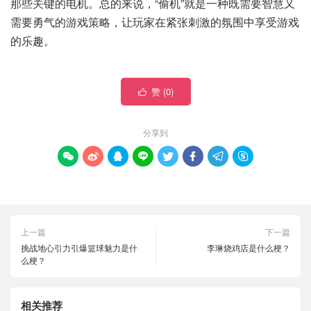
那些关键的电机。总的来说，“偷机”就是一种既需要智慧又
需要勇气的游戏策略，让玩家在紧张刺激的氛围中享受游戏
的乐趣。
赞 (
0
)

分享到








上一篇
下一篇
挑战地心引力引爆篮球魅力是什
李琳烧鸡店是什么梗？
么梗？
相关推荐