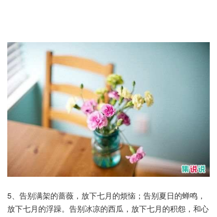
5、告别满架的蔷薇，放下七月的烦恼；告别夏日的蝉鸣，
放下七月的浮躁。告别冰凉的西瓜，放下七月的积怨，和心