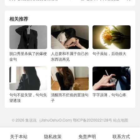
相关推荐
脱口秀里杀疯了的爆梗
人总要和不属于自己的
句子虽短，后劲很大
金句
东西说再见
句句不提失望，句句失
清醒而不烂俗的置顶句
字字凉薄，句句心疼
望透顶
子
© 2026
集说说
(JishuOshuO.Com)
鄂ICP备2020022128号
站点地图
关于本站
隐私政策
免责声明
联系方式