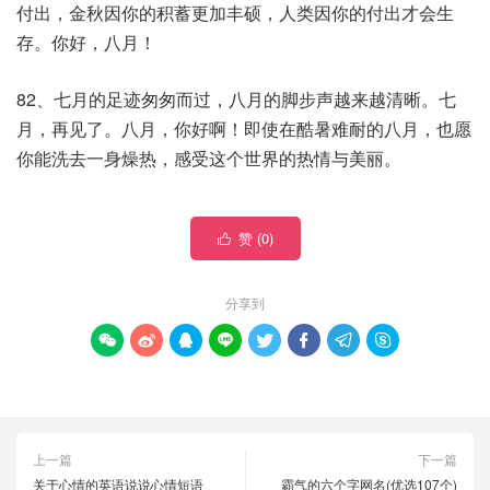
付出，金秋因你的积蓄更加丰硕，人类因你的付出才会生
存。你好，八月！
82、七月的足迹匆匆而过，八月的脚步声越来越清晰。七
月，再见了。八月，你好啊！即使在酷暑难耐的八月，也愿
你能洗去一身燥热，感受这个世界的热情与美丽。
赞 (
0
)

分享到








上一篇
下一篇
关于心情的英语说说心情短语
霸气的六个字网名(优选107个)