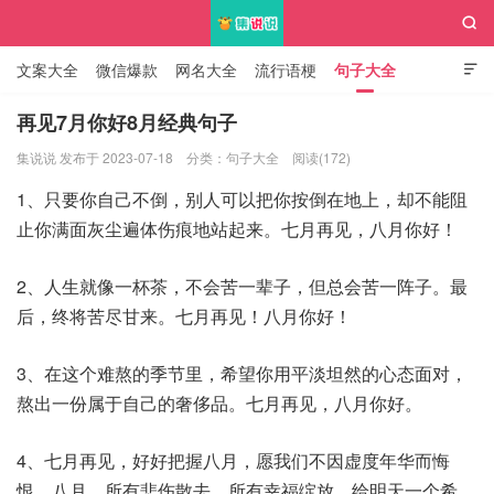

文案大全
微信爆款
网名大全
流行语梗
句子大全

知识大全
再见7月你好8月经典句子
集说说 发布于 2023-07-18
分类：
句子大全
阅读(172)
集说说
1、只要你自己不倒，别人可以把你按倒在地上，却不能阻
止你满面灰尘遍体伤痕地站起来。七月再见，八月你好！
2、人生就像一杯茶，不会苦一辈子，但总会苦一阵子。最
后，终将苦尽甘来。七月再见！八月你好！
3、在这个难熬的季节里，希望你用平淡坦然的心态面对，
熬出一份属于自己的奢侈品。七月再见，八月你好。
4、七月再见，好好把握八月，愿我们不因虚度年华而悔
恨。八月，所有悲伤散去，所有幸福绽放，给明天一个希