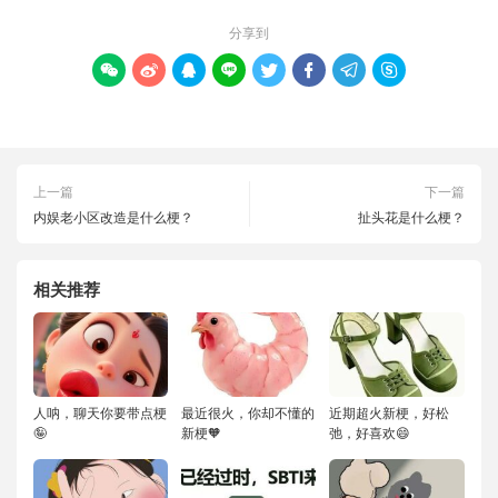
分享到








上一篇
下一篇
内娱老小区改造是什么梗？
扯头花是什么梗？
相关推荐
人呐，聊天你要带点梗
最近很火，你却不懂的
近期超火新梗，好松
🤪
新梗🧡
弛，好喜欢😄