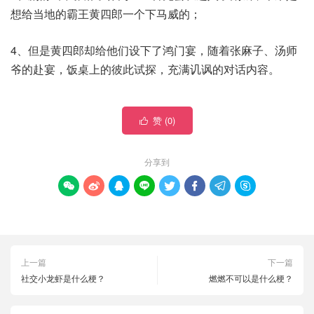
想给当地的霸王黄四郎一个下马威的；
4、但是黄四郎却给他们设下了鸿门宴，随着张麻子、汤师
爷的赴宴，饭桌上的彼此试探，充满讥讽的对话内容。
赞 (
0
)

分享到








上一篇
下一篇
社交小龙虾是什么梗？
燃燃不可以是什么梗？