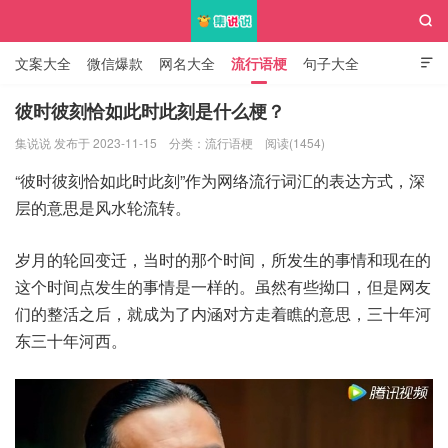

文案大全
微信爆款
网名大全
流行语梗
句子大全

知识大全
彼时彼刻恰如此时此刻是什么梗？
集说说 发布于 2023-11-15
分类：
流行语梗
阅读(1454)
集说说
“彼时彼刻恰如此时此刻”作为网络流行词汇的表达方式，深
层的意思是风水轮流转。
岁月的轮回变迁，当时的那个时间，所发生的事情和现在的
这个时间点发生的事情是一样的。虽然有些拗口，但是网友
们的整活之后，就成为了内涵对方走着瞧的意思，三十年河
东三十年河西。