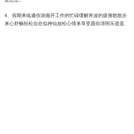
4、假期来临邀你游抛开工作的忙碌缓解奔波的疲倦散散步
来心舒畅轻松自在似神仙放松心情来享受愿你清明乐逍遥