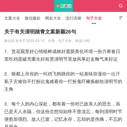

文案大全
微信爆款
网名大全
流行语梗
句子大全

知识大全
关于有关清明踏青文案新颖26句
集说说 发布于 2023-03-12
分类：
句子大全
阅读(196)
集说说
1、赏花观景好心情植树成林好遮荫美化环境一份力寒食日
里吃鸡蛋破壳重生好前景清明节里放风筝赶走晦气来好运
2、狼都上吊你的一叫鸡飞狗跳你的一站臭味弥漫你一出汗
虱子灾难你不打扮比鬼难看你一打扮鬼吓瘫痪献给清明节的
主角
3、每个人的内心深处，都有着一份对已故亲人的思念，虽
已是天人永隔，但这份念想却始终不曾淡忘，每到清明时节
便愈加强烈。故人已逝，记忆永存，忘却的是伤痛，不忘的
是思念。