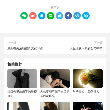
分享到








上一篇
下一篇
最新有关清明踏青文案58条
人生洒脱不羁的金句68条
相关推荐
脱口秀里杀疯了的爆梗
人总要和不属于自己的
句子虽短，后劲很大
金句
东西说再见