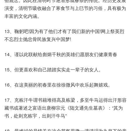
俗观念。因此在清明时节逐渐形成春祭的传统。经历史发展
演变，清明节吸收融合了寒食节与上巳节的习俗，具有极为
丰富的文化内涵。
13、鞠躬吧!因为有了他们才有了我们新的中国!网上祭英烈
不忘烈士抛忠骨民族复兴中国梦!
14、谨以此联献给彪炳千秋的英雄们愿朋友们健康青春
15、但更喜欢和自己踏踏实实走一辈子的女人。
16、在这美丽的初春里在徐徐微风中欢乐起舞嬉戏。
17、充栋汗牛谓书籍堆得高及栋梁，多至牛马运得出汗形容
藏书或著述之富语出唐柳宗元《陆文通先生墓表》：“其为
书，处则充栋宇，出则汗牛马”
18、最难过的是情关在这个节气里撒一滴清泪为九泉下的亲