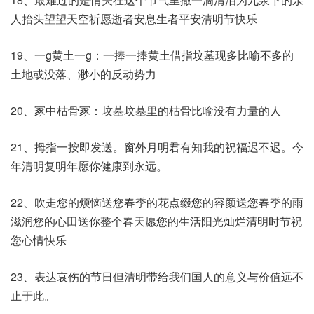
人抬头望望天空祈愿逝者安息生者平安清明节快乐
19、一g黄土一g：一捧一捧黄土借指坟墓现多比喻不多的
土地或没落、渺小的反动势力
20、冢中枯骨冢：坟墓坟墓里的枯骨比喻没有力量的人
21、拇指一按即发送。窗外月明君有知我的祝福迟不迟。今
年清明复明年愿你健康到永远。
22、吹走您的烦恼送您春季的花点缀您的容颜送您春季的雨
滋润您的心田送你整个春天愿您的生活阳光灿烂清明时节祝
您心情快乐
23、表达哀伤的节日但清明带给我们国人的意义与价值远不
止于此。