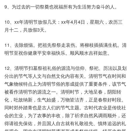
9、为过去的一切祭奠也祝福所有为生活努力奋斗的人。
10、xx年清明节放假几天：xx年4月4日，星期六，农历三
月十二，共放假3天。
11、去除烦恼。把祖先祭祭走哀伤。将柳枝插插满生机。清
明节至祝你健康平安幸福快乐。顺风顺水吉祥如意。
12、清明节扫墓祭祖礼俗的源流与信仰、祭祀、历法以及划
分出的节气等人文与自然文化内容有关。清明节气在时间和
气象物候特点上为清明节俗的形成提供了重要条件，该节气
被看作清明节的源流之一。清明时节，大地呈春，阴阳转
化，吐故纳新，生气始盛，万物皆洁齐，正是春祭好时段。
同时郊外踏青也是古人们的节气主题。古时代农业是传统社
会的主业，为了农事的丰收，除了祈求自然风调雨顺外，还
得请祖先保佑，并且国人自古就有礼敬祖先、慎终追远的礼