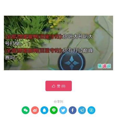
赞 (
0
)

分享到







