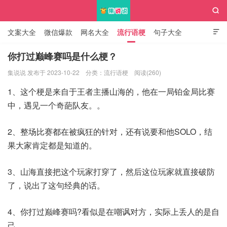

文案大全
微信爆款
网名大全
流行语梗
句子大全

知识大全
你打过巅峰赛吗是什么梗？
集说说 发布于 2023-10-22
分类：
流行语梗
阅读(260)
集说说
1、这个梗是来自于王者主播山海的，他在一局铂金局比赛
中，遇见一个奇葩队友。。
2、整场比赛都在被疯狂的针对，还有说要和他SOLO，结
果大家肯定都是知道的。
3、山海直接把这个玩家打穿了，然后这位玩家就直接破防
了，说出了这句经典的话。
4、你打过巅峰赛吗?看似是在嘲讽对方，实际上丢人的是自
己。