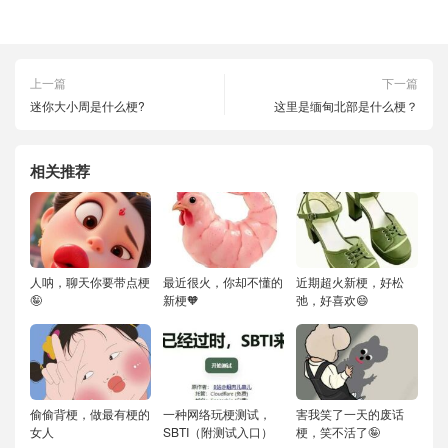
上一篇
下一篇
迷你大小周是什么梗?
这里是缅甸北部是什么梗？
相关推荐
人呐，聊天你要带点梗
最近很火，你却不懂的
近期超火新梗，好松
🤪
新梗🧡
弛，好喜欢😄
偷偷背梗，做最有梗的
一种网络玩梗测试，
害我笑了一天的废话
女人
SBTI（附测试入口）
梗，笑不活了🤪