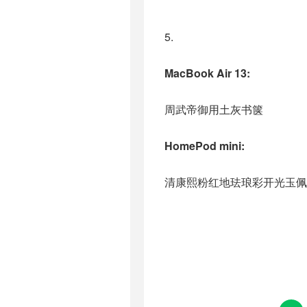
5.
MacBook Air 13:
周武帝御用土灰书箧
HomePod mini:
清康熙粉红地珐琅彩开光玉佩