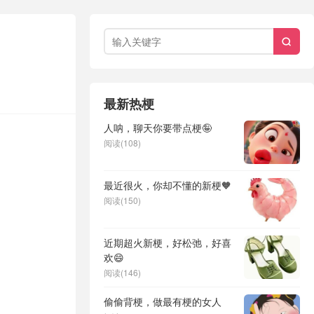

最新热梗
人呐，聊天你要带点梗🤪
阅读(108)
最近很火，你却不懂的新梗🧡
阅读(150)
近期超火新梗，好松弛，好喜
欢😄
阅读(146)
偷偷背梗，做最有梗的女人