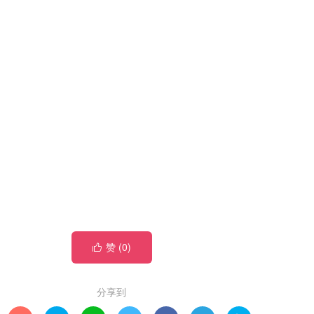
赞 (
0
)

分享到