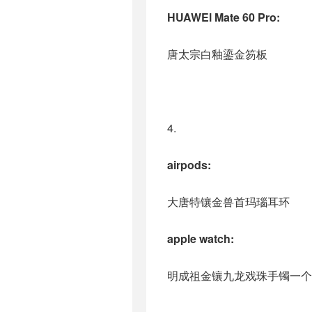
HUAWEl Mate 60 Pro:
唐太宗白釉鎏金笏板
4.
airpods:
大唐特镶金兽首玛瑙耳环
apple watch:
明成祖金镶九龙戏珠手镯一个