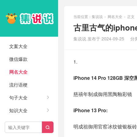
当前位置：
集说说
网名大全
正文
>
>
古里古气的ipho
集说说 发布于 2024-09-25
分
文案大全
微信爆款
1.
网名大全
iPhone 14 Pro 128GB 深空
流行语梗
慈禧年制成御用黑陶釉彩镜
句子大全
iPhone 13 Pro:
知识大全
明成祖御用官窑冰纹镀银板砖
