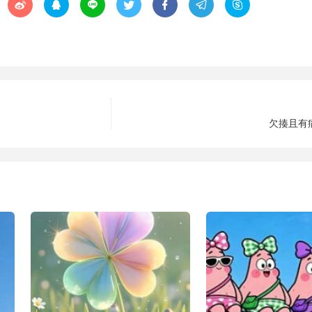







欠揍且有