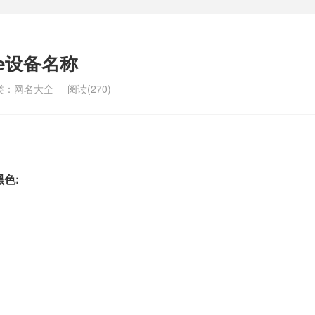
ne设备名称
类：
网名大全
阅读(270)
黑色: